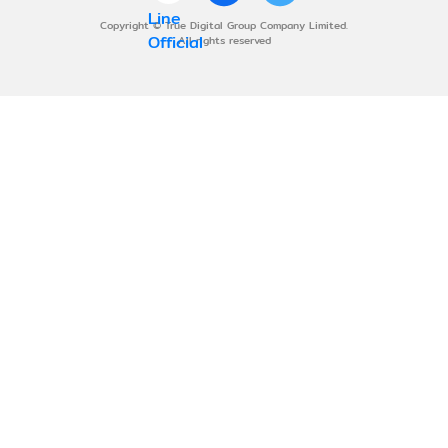
Copyright © True Digital Group Company Limited.
All rights reserved