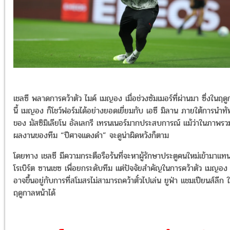
เชลซี พลาดการคว้าตัว ไมค์ เมญอง เมื่อช่วงซัมเมอร์ที่ผ่านมา ซึ่งในฤด
นี้ เมญอง ก็โชว์ฟอร์มได้อย่างยอดเยี่ยมกับ เอซี มิลาน ภายใต้การนำทั
ของ มัสซิมิเลียโน อัลเลกรี เทรนเนอร์มากประสบการณ์ แม้ว่าในภาพรว
ผลงานของทีม “ปีศาจแดงดำ” จะดูน่าผิดหวังก็ตาม
โดยทาง เชลซี มีความกระตือรือร้นที่จะหาผู้รักษาประตูคนใหม่เข้ามาแทนท
โรเบิร์ต ซานเชซ เพื่อยกระดับทีม แต่ปัจจัยสำคัญในการคว้าตัว เมญอง
อาจขึ้นอยู่กับการที่สโมสรไม่สามารถคว้าตั๋วไปเล่น ยูฟ่า แชมเปียนส์ลีก 
ฤดูกาลหน้าได้