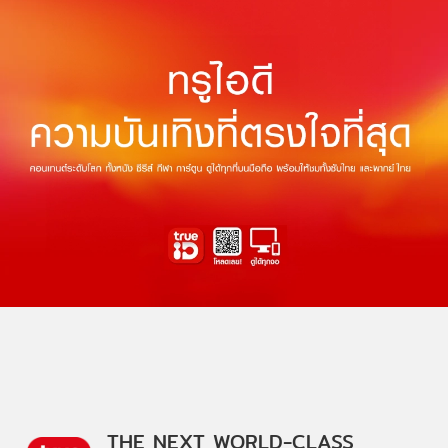
THE NEXT WORLD-CLASS