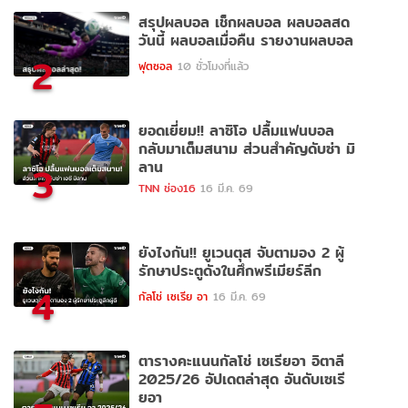
สรุปผลบอล เช็กผลบอล ผลบอลสด
วันนี้ ผลบอลเมื่อคืน รายงานผลบอล
2
ฟุตซอล
10 ชั่วโมงที่แล้ว
ยอดเยี่ยม!! ลาซิโอ ปลื้มแฟนบอล
กลับมาเต็มสนาม ส่วนสำคัญดับซ่า มิ
ลาน
3
TNN ช่อง16
16 มี.ค. 69
ยังไงกัน!! ยูเวนตุส จับตามอง 2 ผู้
รักษาประตูดังในศึกพรีเมียร์ลีก
4
กัลโช่ เซเรีย อา
16 มี.ค. 69
ตารางคะแนนกัลโช่ เซเรียอา อิตาลี
2025/26 อัปเดตล่าสุด อันดับเซเรี
ยอา