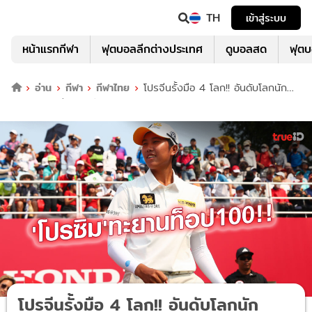
TH
เข้าสู่ระบบ
หน้าแรกกีฬา
ฟุตบอลลีกต่างประเทศ
ดูบอลสด
ฟุต
อ่าน
กีฬา
กีฬาไทย
โปรจีนรั้งมือ 4 โลก!! อันดับโลกนัก
กอล์ฟหญิงล่าสุด หลังจบฮอนด้า LPGA
โปรจีนรั้งมือ 4 โลก!! อันดับโลกนัก