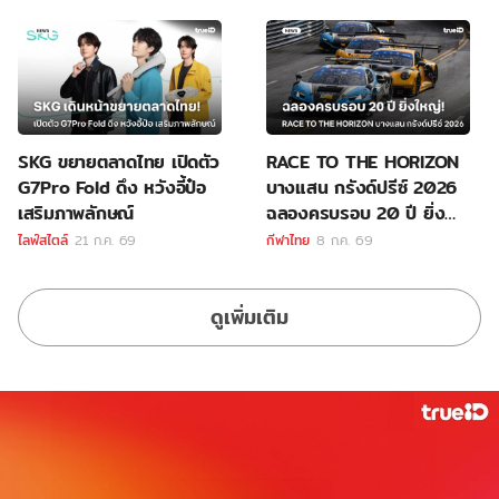
SKG ขยายตลาดไทย เปิดตัว
RACE TO THE HORIZON
G7Pro Fold ดึง หวังอี้ป๋อ
บางแสน กรังด์ปรีซ์ 2026
เสริมภาพลักษณ์
ฉลองครบรอบ 20 ปี ยิ่ง
ใหญ่
ไลฟ์สไตล์
21 ก.ค. 69
กีฬาไทย
8 ก.ค. 69
ดูเพิ่มเติม