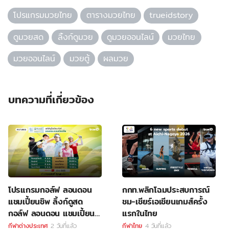
โปรแกรมมวยไทย
ตารางมวยไทย
trueidstory
ดูมวยสด
ลิ้งก์ดูมวย
ดูมวยออนไลน์
มวยไทย
มวยออนไลน์
มวยตู้
ผลมวย
บทความที่เกี่ยวข้อง
โปรแกรมกอล์ฟ ลอนดอน
กกท.พลิกโฉมประสบการณ์
แชมเปี้ยนชิพ ลิ้งก์ดูสด
ชม-เชียร์เอเชียนเกมส์ครั้ง
กอล์ฟ ลอนดอน แชมเปี้ยน
แรกในไทย
ชิพ
กีฬาต่างประเทศ
2 วันที่แล้ว
กีฬาไทย
4 วันที่แล้ว