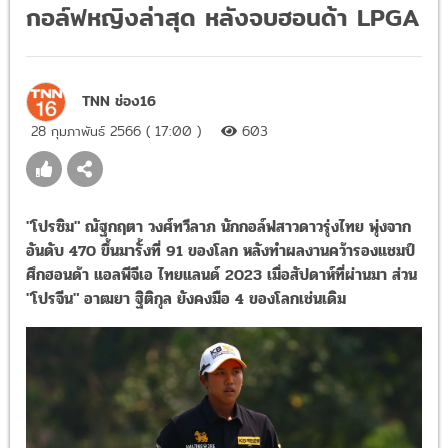
กอล์ฟหญิงล่าสุด หลังจบฮอนด้า LPGA
TNN ช่อง16
28 กุมภาพันธ์ 2566 ( 17:00 )
603
"โปรซิม" ณัฐกฤตา วงศ์ทวีลาภ นักกอล์ฟสาวดาวรุ่งไทย พุ่งจาก
อันดับ 470 ขึ้นมารั้งที่ 91 ของโลก หลังทำผลงานคว้ารองแชมป์
ศึกฮอนด้า แอลพีจีเอ ไทยแลนด์ 2023 เมื่อสัปดาห์ที่ผ่านมา ส่วน
"โปรจีน" อาฒยา ฐิติกุล ยังคงมือ 4 ของโลกเช่นเดิม