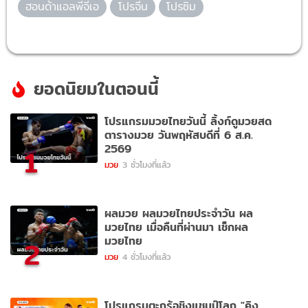
ฮอนด้าแอลพีจีเอ
โปรจีน
โปรซิม
ยอดนิยมในตอนนี้
โปรแกรมมวยไทยวันนี้ ลิ้งก์ดูมวยสด
ตารางมวย วันพฤหัสบดีที่ 6 ส.ค.
2569
1
มวย
3 ชั่วโมงที่แล้ว
ผลมวย ผลมวยไทยประจำวัน ผล
มวยไทย เมื่อคืนที่ผ่านมา เช็กผล
มวยไทย
2
มวย
4 ชั่วโมงที่แล้ว
โปรแกรมตะกร้อชิงแชมป์โลก "คิง