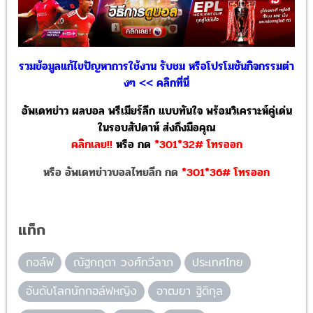
รวมข้อมูลแก้ไขปัญหาการใช้งาน รับชม หรือโปรโมชันกิจกรรมต่า
งๆ << คลิกที่นี่
อัพเดทข่าว ผลบอล พรีเมียร์ลีก แบบทันใจ พร้อมวิเคราะห์คู่เด่น
ในรอบสัปดาห์ ส่งถึงมือคุณ
คลิกเลย!!
หรือ
กด
*301*32# โทรออก
หรือ อัพเดทข่าวบอลไทยลีก กด
*301*36# โทรออก
แท็ก
กอล์ฟ
ณัฐกฤตา วงศ์ทวีลาภ
ประเทศไทย
อันดับโลกนักกอล์ฟหญิง
อาฒยา ฐิติกุล