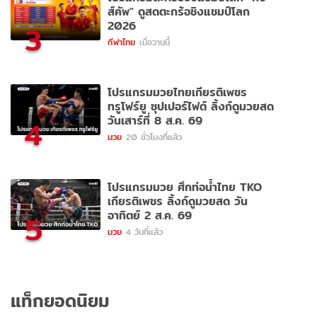
ส์คัพ" ดูสดตะกร้อชิงแชมป์โลก
2026
3
กีฬาไทย
เมื่อวานนี้
โปรแกรมมวยไทยเกียรติเพชร
ทรูโฟร์ยู ซุปเปอร์ไฟต์ ลิ้งก์ดูมวยสด
วันเสาร์ที่ 8 ส.ค. 69
4
มวย
20 ชั่วโมงที่แล้ว
โปรแกรมมวย ศึกท่อน้ำไทย TKO
เกียรติเพชร ลิ้งก์ดูมวยสด วัน
อาทิตย์ 2 ส.ค. 69
5
มวย
4 วันที่แล้ว
แท็กยอดนิยม