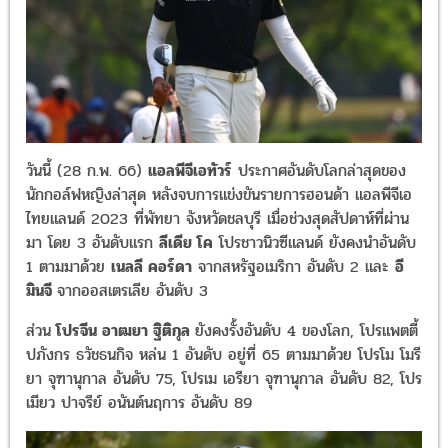
วันนี้ (28 ก.พ. 66)
แอลพีจีเอทัวร์
ประกาศอันดับโลกล่าสุดของ
นักกอล์ฟหญิงล่าสุด หลังจบการแข่งขันรายการฮอนด้า แอลพีจีเอ
ไทยแลนด์ 2023 ที่พัทยา จังหวัดชลบุรี เมื่อช่วงสุดสัปดาห์ที่ผ่าน
มา โดย 3 อันดับแรก
ลีเดีย โค
โปรชาวนิวซีแลนด์ ยังคงนำอันดับ
1 ตามมาด้วย
เนลลี คอร์ดา
จากสหรัฐอเมริกา อันดับ 2 และ
อี
มินจี
จากออสเตรเลีย อันดับ 3
ส่วน
โปรจีน อาฒยา ฐิติกุล
ยังคงรั้งอันดับ 4 ของโลก, โปรแพตตี้
ปภังกร ธวัชธนกิจ หล่น 1 อันดับ อยู่ที่ 65 ตามมาด้วย โปรโม โมรี
ยา จุฑานุกาล อันดับ 75, โปรเม เอรียา จุฑานุกาล อันดับ 82, โปร
เมียว ปาจรีย์ อนันต์นฤการ อันดับ 89