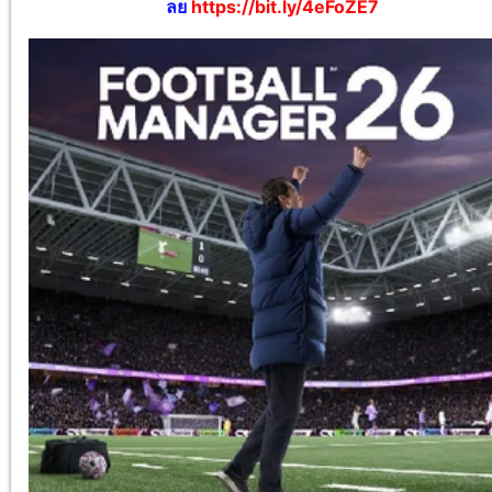
ลย
https://bit.ly/4eFoZE7