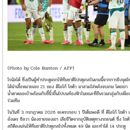
(Photo by Cole Burston / AFP)
โรนัลโด้ ซึ่งเป็นผู้ทำประตูแรกให้ทีมชาติโปรตุเกสในเกมนี้จากการยิงจุด
ได้นำเสื้อหมายเลข 21 ของ ดีโอโก้ โชต้า มาสวมใส่หลังจบเกม โดยเขา
น้ำตาคลอเบ้าพร้อมกับชี้นิ้วขึ้นไปบนท้องฟ้าในขณะที่ยืนรวมกลุ่มกับเพื่อ
ร่วมทีม
ในวันที่ 3 กรกฎาคม 2026 จะครบรอบ 1 ปีเต็มพอดี ที่ ดีโอโก้ โชต้า 
อังเดร ซิลวา น้องชายของเขา เสียชีวิตจากอุบัติเหตุทางรถยนต์ ซึ่ง โชต้
สถิติลงเล่นให้ทีมชาติโปรตุเกสไปทั้งหมด 49 นัด และทำได้ 14 ประตู