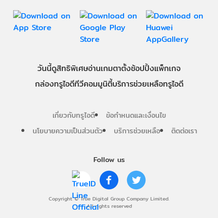
วันนี้
ดู
สิทธิพิเศษ
อ่าน
เกม
ตาตั้ง
ช้อปปิ้ง
แพ็กเกจ
กล่องทรูไอดีทีวี
คอมมูนิตี้
บริการช่วยเหลือทรูไอดี
เกี่ยวกับทรูไอดี
ข้อกำหนดและเงื่อนไข
นโยบายความเป็นส่วนตัว
บริการช่วยเหลือ
ติดต่อเรา
Follow us
Copyright © True Digital Group Company Limited.
All rights reserved