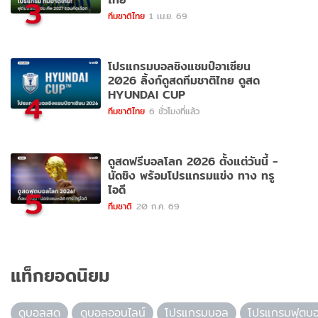
3
ทีมชาติไทย
1 เม.ย. 69
โปรแกรมบอลชิงแชมป์อาเซียน
2026 ลิ้งก์ดูสดทีมชาติไทย ดูสด
HYUNDAI CUP
4
ทีมชาติไทย
6 ชั่วโมงที่แล้ว
ดูสดฟรีบอลโลก 2026 ตั้งแต่วันนี้ -
นัดชิง พร้อมโปรแกรมแข่ง ทาง ทรู
ไอดี
5
ทีมชาติ
20 ก.ค. 69
แท็กยอดนิยม
ดูบอลสด
ดูบอลออนไลน์
โปรแกรมบอล
โปรแกรมฟุตบ