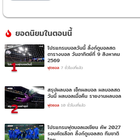
ยอดนิยมในตอนนี้
โปรแกรมบอลวันนี้ ลิ้งก์ดูบอลสด
ตารางบอล วันอาทิตย์ที่ 9 สิงหาคม
2569
1
ฟุตซอล
7 ชั่วโมงที่แล้ว
สรุปผลบอล เช็กผลบอล ผลบอลสด
วันนี้ ผลบอลเมื่อคืน รายงานผลบอล
2
ฟุตซอล
10 ชั่วโมงที่แล้ว
โปรแกรมฟุตบอลเอเชียน คัพ 2027
รอบคัดเลือก ลิ้งก์ดูบอลสด ทีมชาติ
ไทย