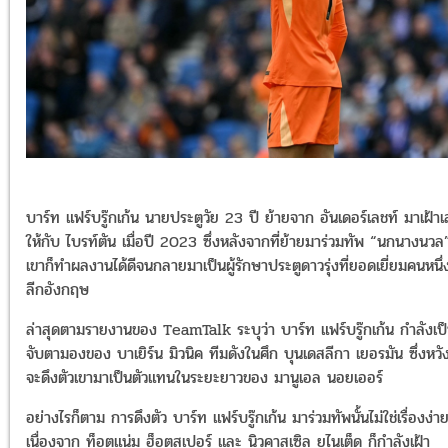
บาร์ท แฟร์บรู๊กเก้น นายประตูวัย 23 ปี ย้ายจาก อันเดอร์เลชท์ มาเฝ้าเ
ให้กับ ไบรท์ตัน เมื่อปี 2023 ซึ่งหลังจากที่ย้ายมาร่วมทัพ “นกนางนวล
เขาก็ทำผลงานได้ดีจนกลายมาเป็นผู้รักษาประตูดาวรุ่งที่ยอดเยี่ยมคนหนึ่
ลีกอังกฤษ
ล่าสุดตามรายงานของ TeamTalk ระบุว่า บาร์ท แฟร์บรู๊กเก้น กำลังเป็น
จับตามองของ บาเยิร์น มิวนิค ทีมดังในศึก บุนเดสลีกา เยอรมัน ซึ่งหวังท
จะดึงตัวเขามาเป็นตัวแทนในระยะยาวของ มานูเอล นอยเออร์
อย่างไรก็ตาม การดึงตัว บาร์ท แฟร์บรู๊กเก้น มาร่วมทัพนั้นไม่ใช่เรื่องง่า
เนื่องจาก ท็อตแน่ม ฮ็อตสเปอร์ และ นิวคาสเซิล ยูไนเต็ด ก็กำลังเฝ้า