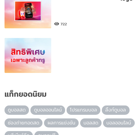
722
แท็กยอดนิยม
ดูบอลสด
ดูบอลออนไลน์
โปรแกรมบอล
ลิ้งก์ดูบอล
ช่องถ่ายทอดสด
ผลการแข่งขัน
บอลสด
บอลออนไลน์