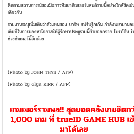
ติดตามสถานการณ์ของมือกาวทีมชาติเนเธอร์แลนด์รายนี้อย่างใกล้ชิดเช่
เดียวกัน
รายงานระบุเพิ่มเติมว่าตัวแทนของ บาร์ท แฟร์บรู๊กเก้น กำลังพยายามอย
เต็มที่ในการมองหาโอกาสให้ผู้รักษาประตูรายนี้ย้ายออกจาก ไบรท์ตัน ใ
ช่วงซัมเมอร์นี้อีกด้วย
(Photo by JOHN THYS / AFP)
(Photo by Glyn KIRK / AFP)
เกมเมอร์รวมพล!! สุดยอดคลังเกมฮิตกว
1,000 เกม ที่ trueID GAME HUB เข้
มาได้เลย