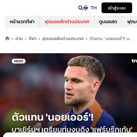
TH
เข้าสู่ระบบ
หน้าแรกกีฬา
ฟุตบอลลีกต่างประเทศ
ดูบอลสด
ฟุต
อ่าน
กีฬา
ฟุตบอลลีกต่างประเทศ
ตัวแทน 'นอยเออร์'!! บา
เยิร์นฯ เตรียมทุ่มงบดึง 'แฟร์บรู๊กเก้น' เฝ้าเสา