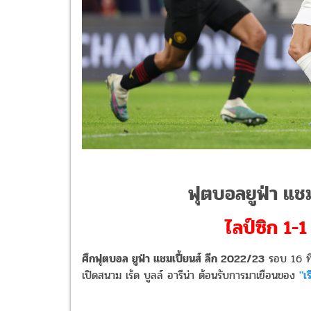
ฟุตบอลยูฟ่า แชม
ไลป์ซิก 1-1
ศึกฟุตบอล ยูฟ่า แชมเปี้ยนส์ ลีก 2022/23
รอบ 16 ทีม
เปิดสนาม เร้ด บูลล์ อารีน่า ต้อนรับการมาเยือนของ
"เ