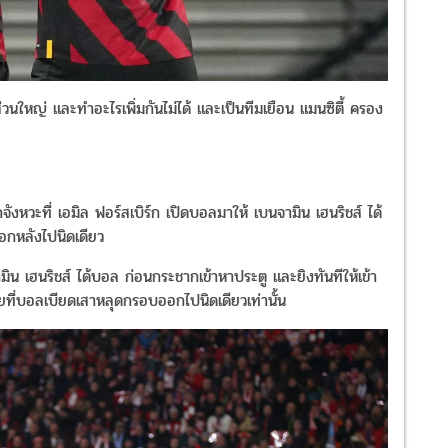
วนใหญ่ และทำอะไรเพิ่มกันไม่ได้ และเป็นทีมเยือน แมนซิตี้ ครอง
กจังหวะที่ เอมิล ฟอร์สเบิร์ก เปิดบอลมาให้ เบนจามิน เฮนริชส์ ได้
อกหลังไปนิดเดียว
จามิน เฮนริชส์ ได้บอล ก่อนกระชากเข้าหาประตู และยิงทันทีให้เข้า
ยที่บอลเบียดเสาหลุดกรอบออกไปนิดเดียวเท่านั้น