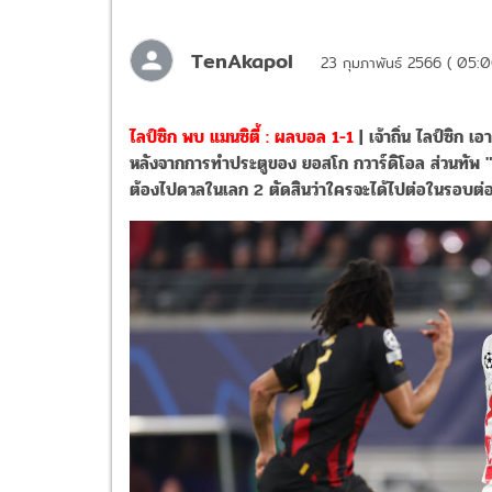
TenAkapol
23 กุมภาพันธ์ 2566 ( 05:0
ไลป์ซิก พบ แมนซิตี้ : ผลบอล 1-1
| เจ้าถิ่น ไลป์ซิก เ
หลังจากการทำประตูของ ยอสโก กวาร์ดิโอล ส่วนทัพ "เรื
ต้องไปดวลในเลก 2 ตัดสินว่าใครจะได้ไปต่อในรอบต่