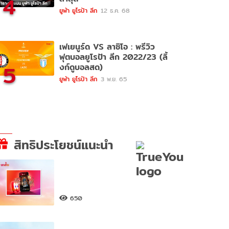
4
ยูฟ่า ยูโรป้า ลีก
12 ธ.ค. 68
เฟเยนูร์ด VS ลาซิโอ : พรีวิว
ฟุตบอลยูโรป้า ลีก 2022/23 (ลิ้
5
งก์ดูบอลสด)
ยูฟ่า ยูโรป้า ลีก
3 พ.ย. 65
สิทธิประโยชน์แนะนำ
650