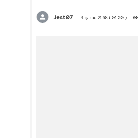
Jest07
3 ตุลาคม 2568 ( 01:00 )