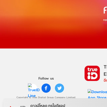
T
E
Follow us
อ
Copyright © True Digital Group Company Limited.
All rights reserved
ดาวน์โหลด ทรูไอดีแอป