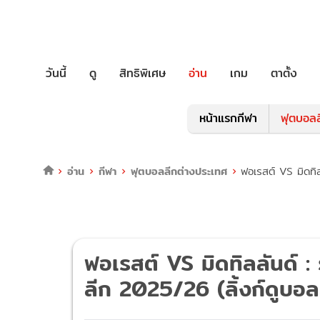
วันนี้
ดู
สิทธิพิเศษ
อ่าน
เกม
ตาตั้ง
หน้าแรกกีฬา
ฟุตบอลล
อ่าน
กีฬา
ฟุตบอลลีกต่างประเทศ
ฟอเรสต์ VS มิดทิล
ฟอเรสต์ VS มิดทิลลันด์ : ร
ลีก 2025/26 (ลิ้งก์ดูบอ