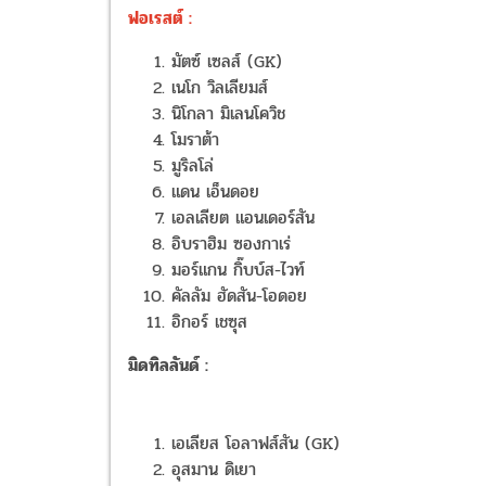
ฟอเรสต์ :
มัตซ์ เซลส์ (GK)
เนโก วิลเลียมส์
นิโกลา มิเลนโควิช
โมราต้า
มูริลโล่
แดน เอ็นดอย
เอลเลียต แอนเดอร์สัน
อิบราฮิม ซองกาเร่
มอร์แกน กิ๊บบ์ส-ไวท์
คัลลัม ฮัดสัน-โอดอย
อิกอร์ เชซุส
มิดทิลลันด์ :
เอเลียส โอลาฟส์สัน
(GK)
อุสมาน ดิเยา