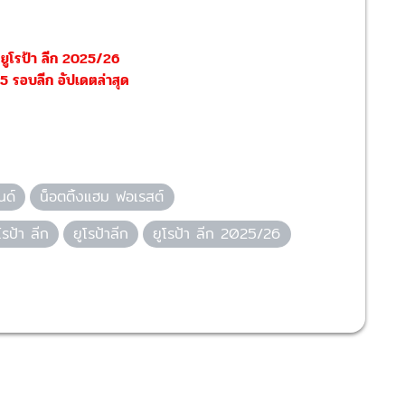
- ยูโรป้า ลีก 2025/26
5 รอบลีก อัปเดตล่าสุด
นด์
น็อตติ้งแฮม ฟอเรสต์
โรป้า ลีก
ยูโรป้าลีก
ยูโรป้า ลีก 2025/26