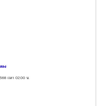
ดสอง
2568 เวลา 02.00 น.