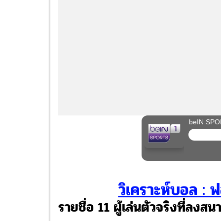
วิเคราะห์บอล : ฟ
รายชื่อ 11 ผู้เล่นตัวจริงที่ลงสน