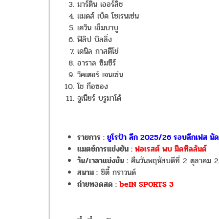
มาร์ติน เออร์ลิช
แมดส์ เบ็ค โซเรนเซ่น
เควิน เอ็มบาบู
ฟิลิป บิลลิ่ง
เดนิล กาสตีโย่
อาราล ซิมซีร์
วิคเตอร์ เจนเซ่น
โช กือซอง
จูเนียร์ บรูมาโด้
รายการ :
ยูโรป้า ลีก 2025/26 รอบลีกเฟส นั
แมตช์การแข่งขัน :
ฟอเรสต์ พบ มิดทิลลันด์
วัน/เวลาแข่งขัน :
คืนวันพฤหัสบดีที่ 2 ตุลาคม 
สนาม :
ซิตี้ กราวนด์
ถ่ายทอดสด :
beIN SPORTS 3