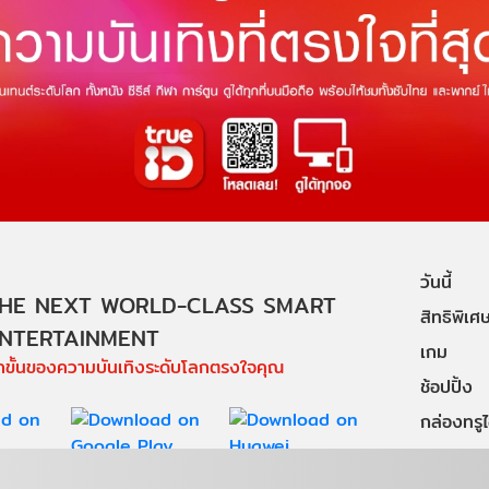
วันนี้
HE NEXT WORLD-CLASS SMART
สิทธิพิเศ
NTERTAINMENT
เกม
ีกขั้นของความบันเทิงระดับโลกตรงใจคุณ
ช้อปปิ้ง
กล่องทรูไอ
บริการช่ว