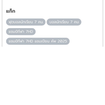
ฟุตบอลนักเรียน 7 คน
บอลนักเรียน 7 คน
แชมป์กีฬา 7HD
แชมป์กีฬา 7HD แชมเปียน คัพ 2025
ฟุตบอลนักเรียน
บอลนักเรียน
Ch7HD
ช่อง 7HD
ช่อง 7
บอลช่อง 7
ยอดนิยมในตอนนี้
โปรแกรมบอลวันนี้ ลิ้งก์ดูบอลสด
ตารางบอล วันจันทร์ที่ 10 สิงหาคม
2569
1
ฟุตซอล
4 ชั่วโมงที่แล้ว
สรุปผลบอล เช็กผลบอล ผลบอลสด