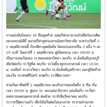
การแข่งขันในรอบ 16 ทีมสุดท้าย แฟนกีฬาสามารถไปเชียร์แบบติดขอบ
สนามได้ที่ สนามกีฬาจุฬาลงกรณ์มหาวิทยาลัย ระหว่างวันที่ 1-2
พฤศจิกายนนี้ กับกติกาสุดเข้มข้น โดยแบ่งออกเป็น 2 ครึ่ง ๆ ละ 25 น
วันเสาร์ที่ 1 พฤศจิกายน คู่เปิดสนาม เวลา 09.00 น. เป็นการเจอกันข
รร.หมอนทองวิทยา พบกับ รร.อัสสัมชัญธนบุรี เชียร์ต่อกับ รร.วิชูทิศ พ
กับ รร.โพธิ์ธาตุประชาสรรค์ เวลา 13.00 น. รอเชียร์ รร.สารวิทยา พบก
รร.อัสสัมชัญศรีราชา และคู่ปิดท้ายของวัน รร.เทพศิรินทร์ หวดกับ รร.ขัต
วงษา
ส่วนวันอาทิตย์ที่ 2 พฤศจิกายน พบกับการแข่งขันอีก 8 ทีม เริ่มเวลา
09.00 น. คู่แรก รร. พระแม่มารีสาทร แข่งขันกับ รร.กีฬาเทศบาลนคร
นครสวรรค์ ต่อด้วย รร.หัวหินวิทยาคม พบกับ รร.ราชวินิตบางแก้ว เชียร์
กันต่อในรอบบ่าย รร.สวนป่าเขาชะอางค์ พบกับ รร.ภัทรบพิตร (แชมป์เก
ปี 2024) และทีมที่ 8 ใครจะได้ไปต่อระหว่าง รร.องค์การบริหารส่วน
จังหวัดชัยนาท หรือ รร.อัสสัมชัญ กองเชียร์ห้ามพลาด