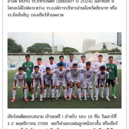
เชียร์สดติดขอบสนาม เข้าชมฟรี ! สำหรับ รอบ 16 ทีม วันเสาร์ที่ 1-2
พฤศจิกายน 2568 คอกีฬาและแฟนลูกหนังขาสั้น หรือเชียร์สดทางเว็บไ
และแอปพลิเคชัน BUGABOO.TV โซเชียลมีเดีย YouTube Ch7HD,
TikTok Ch7HD Sports, Facebook Ch7HD และ Ch7HD Spor