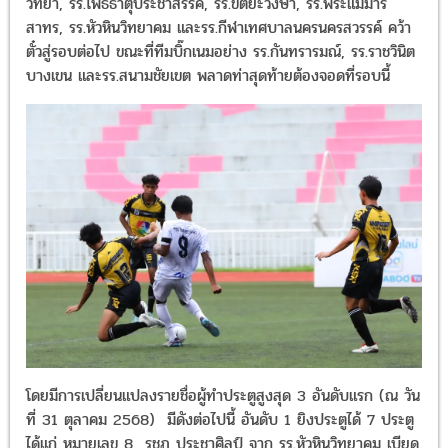
รร.อัสสัมชัญธนบุรี, รร.หมอนทองวิทยา, รร.โพธิ์ธาตุประชาสรรค์, รร.ขัต
วงษา, รร.พระแม่มารีสาทร, รร.หัวหินวิทยาคม และรร.กีฬาเทศบาลนคร
นครสวรรค์ คว้าตั๋วสู่รอบต่อไป ขณะที่ทีมบิ๊กเนมอย่าง รร.กันทรารมณ์,
รร.ราชวินิตบางเขน และรร.สนามชัยเขต พลาดท่าสุดท้ายต้องจอดที่รอบนี
โดยมีการเปลี่ยนแปลงรายชื่อผู้ทำประตูสูงสุด 3 อันดับแรก (ณ วันที่ 3