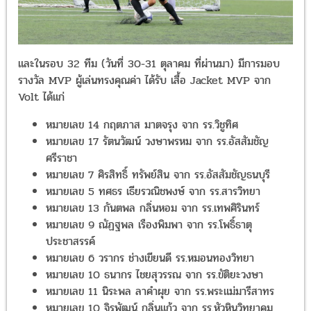
และในรอบ 32 ทีม (วันที่ 30-31 ตุลาคม ที่ผ่านมา) มีการมอบรางวัล
MVP ผู้เล่นทรงคุณค่า ได้รับ เสื้อ Jacket MVP จาก Volt ได้แก่
หมายเลข 14 กฤตภาส มาตจรุง จาก รร.วิชูทิศ
หมายเลข 17 รัตนวัฒน์ วงษาพรหม จาก รร.อัสสัมชัญศรีราชา
หมายเลข 7 ศิรสิทธิ์ ทรัพย์สิน จาก รร.อัสสัมชัญธนบุรี
หมายเลข 5 ทศธร เธียรวณิชพงษ์ จาก รร.สารวิทยา
หมายเลข 13 กันตพล กลิ่นหอม จาก รร.เทพศิรินทร์
หมายเลข 9 ณัฏฐพล เรืองพิมพา จาก รร.โพธิ์ธาตุประชาสรรค์
หมายเลข 6 วรากร ช่างเขียนดี รร.หมอนทองวิทยา
หมายเลข 10 ธนากร ไชยสุวรรณ จาก รร.ขัติยะวงษา
หมายเลข 11 นิระพล ลาคำผุย จาก รร.พระแม่มารีสาทร
หมายเลข 10 จิรพัฒน์ กลิ่นแก้ว จาก รร.หัวหินวิทยาคม
หมายเลข 4 วชิรวิชย์ ฉ่ำบุตร จาก รร.กีฬาเทศบาลนครนครสวรรค