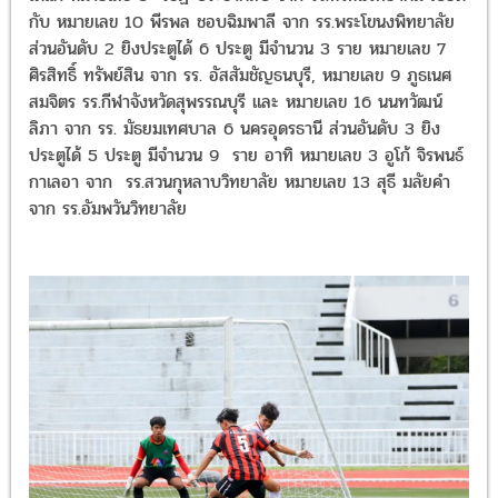
ตุลาคม 2568) มีดังต่อไปนี้ อันดับ 1 ยิงประตูได้ 7 ประตู ได้แก่
หมายเลข 8 รชฏ ประชาศิลป์ จาก รร.หัวหินวิทยาคม เบียดกับ หมายเ
10 พีรพล ชอบฉิมพาลี จาก รร.พระโขนงพิทยาลัย ส่วนอันดับ 2 ยิงปร
ได้ 6 ประตู มีจำนวน 3 ราย หมายเลข 7 ศิรสิทธิ์ ทรัพย์สิน จาก รร. อั
สัมชัญธนบุรี, หมายเลข 9 ภูธเนศ สมจิตร รร.กีฬาจังหวัดสุพรรณบุรี แ
หมายเลข 16 นนทวัฒน์ ลิภา จาก รร. มัธยมเทศบาล 6 นครอุดรธานี ส
อันดับ 3 ยิงประตูได้ 5 ประตู มีจำนวน 9 ราย อาทิ หมายเลข 3 อูโก้ 
รพนธ์ กาเลอา จาก รร.สวนกุหลาบวิทยาลัย หมายเลข 13 สุธี มลัยคำ
จาก รร.อัมพวันวิทยาลัย