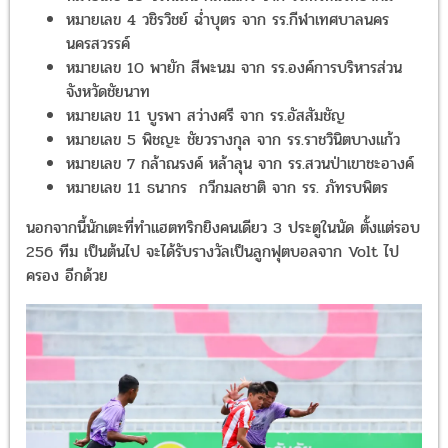
หมายเลข 10 พายัก สีพะนม จาก รร.องค์การบริหารส่วนจังหวัด
ชัยนาท
หมายเลข 11 บูรพา สว่างศรี จาก รร.อัสสัมชัญ
หมายเลข 5 พิชญะ ชัยวรางกุล จาก รร.ราชวินิตบางแก้ว
หมายเลข 7 กล้าณรงค์ หล้าลุน จาก รร.สวนป่าเขาชะอางค์
หมายเลข 11 ธนากร กวีกมลชาติ จาก รร. ภัทรบพิตร
นอกจากนี้นักเตะที่ทำแฮตทริกยิงคนเดียว 3 ประตูในนัด ตั้งแต่รอบ 25
ทีม เป็นต้นไป จะได้รับรางวัลเป็นลูกฟุตบอลจาก Volt ไปครอง อีกด้วย