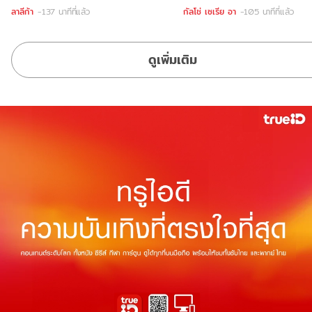
ลาลีก้า
-137 นาทีที่แล้ว
กัลโช่ เซเรีย อา
-105 นาทีที่แล้ว
ดูเพิ่มเติม