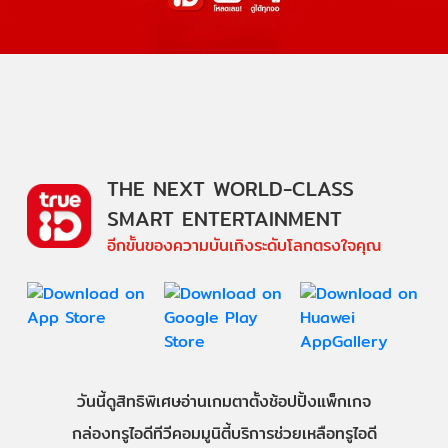
THE NEXT WORLD-CLASS
SMART ENTERTAINMENT
อีกขั้นของความบันเทิงระดับโลกตรงใจคุณ
วันนี้
ดู
สิทธิพิเศษ
อ่าน
เกม
ตาตั้ง
ช้อปปิ้ง
แพ็กเกจ
กล่องทรูไอดีทีวี
คอมมูนิตี้
บริการช่วยเหลือทรูไอดี