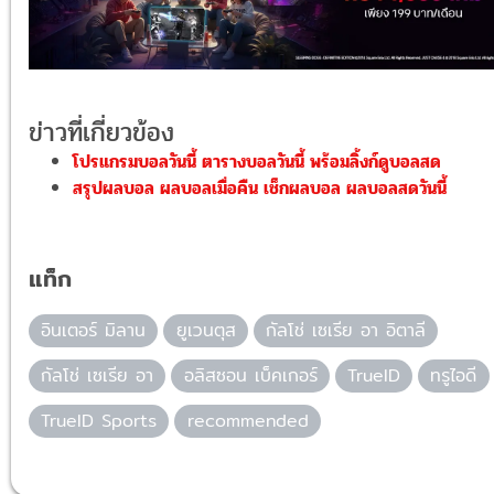
ข่าวที่เกี่ยวข้อง
โปรแกรมบอลวันนี้ ตารางบอลวันนี้ พร้อมลิ้งก์ดูบอลสด
สรุปผลบอล ผลบอลเมื่อคืน เช็กผลบอล ผลบอลสดวันนี้
แท็ก
อินเตอร์ มิลาน
ยูเวนตุส
กัลโช่ เซเรีย อา อิตาลี
กัลโช่ เซเรีย อา
อลิสซอน เบ็คเกอร์
TrueID
ทรูไอดี
TrueID Sports
recommended