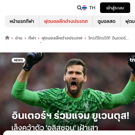
TH
เข้าสู่ระบบ
หน้าแรกกีฬา
ฟุตบอลลีกต่างประเทศ
ดูบอลสด
ฟุต
อ่าน
กีฬา
ฟุตบอลลีกต่างประเทศ
ใครดีใครได้!! อินเตอร์ฯ
ร่วมแจม ยูเวนตุส เล็งคว้าตัว 'อลิสซอน' เฝ้าเสา