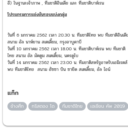
อี) ในฐานะเจ้าภาพ , ทีมชาติอินเดีย และ ทีมชาติบาห์เรน
โปรแกรมการแข่งขันรอบแบ่งกลุ่ม
วันที่ 6 มกราคม 2562 เวลา 20.30 น. ทีมชาติไทย พบ ทีมชาติอินเด
สนาม อัล นาห์ยาน สเตเดี้ยม, กรุงอาบูดาบี
วันที่ 10 มกราคม 2562 เวลา 18.00 น. ทีมชาติบาห์เรน พบ ทีมชาติ
ไทย สนาม อัล มัคตูม สเตเดี้ยม, นครดูไบ
วันที่ 14 มกราคม 2562 เวลา 23.00 น. ทีมชาติสหรัฐอาหรับเอมิเรตส์
พบ ทีมชาติไทย สนาม ฮัซซา บิน ซายิด สเตเดี้ยม, อัล ไอน์
แท็ก
ช้างศึก
ทริสตอง โด
ทีมชาติไทย
เอเชียน คัพ 2019