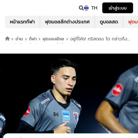
TH
เข้าสู่ระบบ
หน้าแรกกีฬา
ฟุตบอลลีกต่างประเทศ
ดูบอลสด
ฟุต
อ่าน
กีฬา
ฟุตบอลไทย
อยู่ที่โค้ช! ทริสตอง โด กล่าวถึง
การเล่นตำแหน่งปีกขวา ตามคำสั่ง ราเยวัช