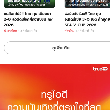
ชนสิงคโปร์!! ไทย ทุบ เมียนมา
ฟอร์มยังร้อน!! ไทย ทุบ
2-0 ลิ่วตัดเชือกศึกอาเซียน คัพ
อินโดนีเซีย 3-0 เซต ศึกลูก
2026
SEA V CUP 2026
ทีมชาติไทย
10 ชั่วโมงที่แล้ว
กีฬาไทย
12 ชั่วโมงที่แล้ว
ดูเพิ่มเติม