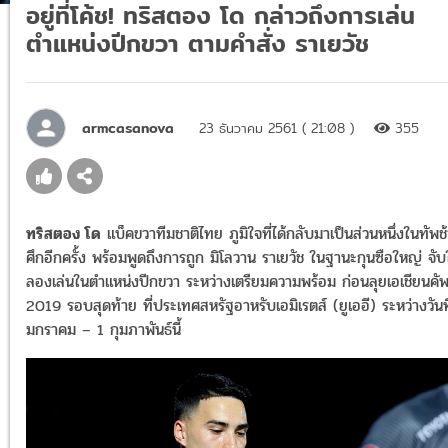
อยู่ที่โค้ช! ทริสตอง โด กล่าวถึงการเล่น
ตำแหน่งปีกขวา ตามคำสั่ง ราเยวัช
armcasanova
23 ธันวาคม 2561 ( 21:08 )
355
ทริสตอง โด
แบ็คขวาทีมชาติไทย ภูมิใจที่ได้กลับมาเป็นส่วนหนึ่งในทัพช
ศึกอีกครั้ง พร้อมพูดถึงการถูก มิโลวาน ราเยวัช ในฐานะกุนซือใหญ่ จับ
ลองเล่นในตำแหน่งปีกขวา ระหว่างเตรียมความพร้อม ก่อนลุยเอเชียนคั
2019 รอบสุดท้าย ที่ประเทศสหรัฐอาหรับเอมิเรตส์ (ยูเออี) ระหว่างวันท
มกราคม – 1 กุมภาพันธ์นี้