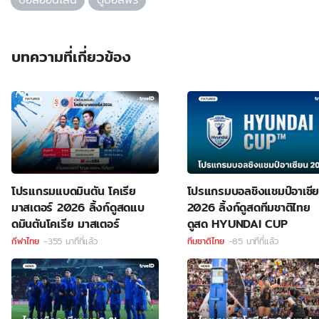
บทความที่เกี่ยวข้อง
โปรแกรมแบดมินตัน โคเรีย
โปรแกรมบอลชิงแชมป์อาเซี
มาสเตอร์ 2026 ลิ้งก์ดูสดแบ
2026 ลิ้งก์ดูสดทีมชาติไทย
ดมินตันโคเรีย มาสเตอร์
ดูสด HYUNDAI CUP
กีฬาไทย
-355 นาทีที่แล้ว
ทีมชาติไทย
-85 นาทีที่แล้ว