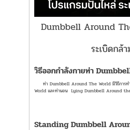
Dumbbell Around The 
ระเบิดกล้า
วิธีออกกำลังกายท่า Dumbbe
ท่า Dumbbell Around The World มีวิธีการทำ
World และท่านอน Lying Dumbbell Around the Worl
Standing Dumbbell Around 