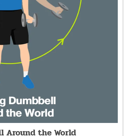
ell Around the World