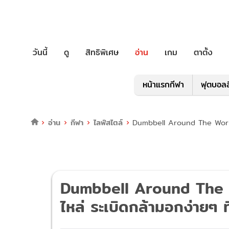
วันนี้
ดู
สิทธิพิเศษ
อ่าน
เกม
ตาตั้ง
หน้าแรกกีฬา
ฟุตบอลล
อ่าน
กีฬา
ไลฟ์สไตล์
Dumbbell Around The World 3
Dumbbell Around The W
ไหล่ ระเบิดกล้ามอกง่ายๆ ที