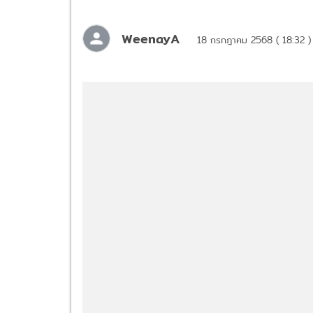
WeenayA
18 กรกฎาคม 2568 ( 18:32 )