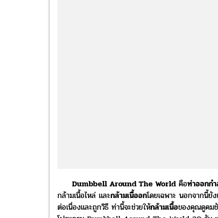
Dumbbell Around The World
คือ
ท่าออกกำ
กล้ามเนื้อไหล่ และ
กล้ามเนื้ออก
โดยเฉพาะ นอกจากนี้ยังช
ต่อเนื่องและถูกวิธี ท่านี้จะช่วยให้
กล้ามเนื้อ
ของคุณดูคมช