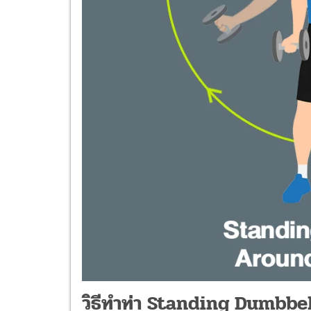
วิธีทำท่า Standing Dumbb