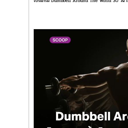
โปรแกรม Dumbbell Around The World 30 วัน เพื่อส