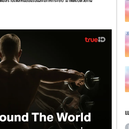
ร้างไหล่ที่แข็งแรงและอกที่กระชับ มาฟิตไปด้วยกัน
แ