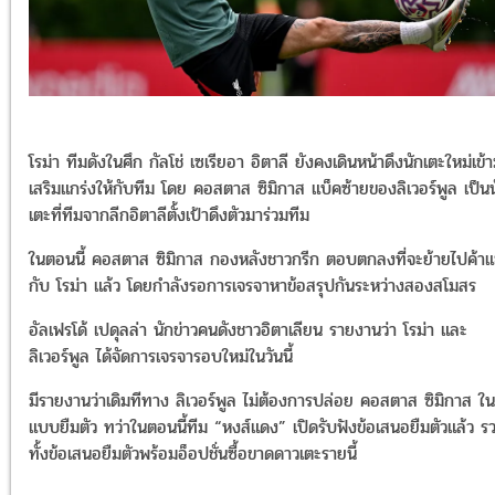
โรม่า ทีมดังในศึก กัลโช่ เซเรียอา อิตาลี ยังคงเดินหน้าดึงนักเตะใหม่เข้
เสริมแกร่งให้กับทีม โดย คอสตาส ซิมิกาส แบ็คซ้ายของลิเวอร์พูล เป็น
เตะที่ทีมจากลีกอิตาลีตั้งเป้าดึงตัวมาร่วมทีม
ในตอนนี้ คอสตาส ซิมิกาส กองหลังชาวกรีก ตอบตกลงที่จะย้ายไปค้าแ
กับ โรม่า แล้ว โดยกำลังรอการเจรจาหาข้อสรุปกันระหว่างสองสโมสร
อัลเฟรโด้ เปดุลล่า นักข่าวคนดังชาวอิตาเลียน รายงานว่า โรม่า และ
ลิเวอร์พูล ได้จัดการเจรจารอบใหม่ในวันนี้
มีรายงานว่าเดิมทีทาง ลิเวอร์พูล ไม่ต้องการปล่อย คอสตาส ซิมิกาส ใน
แบบยืมตัว ทว่าในตอนนี้ทีม “หงส์แดง” เปิดรับฟังข้อเสนอยืมตัวแล้ว ร
ทั้งข้อเสนอยืมตัวพร้อมอ็อปชั่นซื้อขาดดาวเตะรายนี้