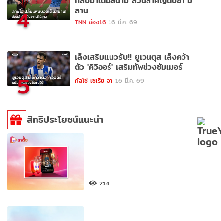
กลับมาเต็มสนาม ส่วนสำคัญดับซ่า มิ
ลาน
4
TNN ช่อง16
16 มี.ค. 69
เล็งเสริมแนวรับ!! ยูเวนตุส เล็งคว้า
ตัว 'คิวิออร์' เสริมทัพช่วงซัมเมอร์
5
กัลโช่ เซเรีย อา
16 มี.ค. 69
สิทธิประโยชน์แนะนำ
714