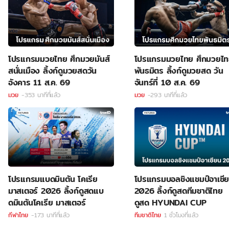
โปรแกรมมวยไทย ศึกมวยมันส์
โปรแกรมมวยไทย ศึกมวยไ
สนั่นเมือง ลิ้งก์ดูมวยสดวัน
พันธมิตร ลิ้งก์ดูมวยสด วัน
อังคาร 11 ส.ค. 69
จันทร์ที่ 10 ส.ค. 69
มวย
-353 นาทีที่แล้ว
มวย
-293 นาทีที่แล้ว
โปรแกรมแบดมินตัน โคเรีย
โปรแกรมบอลชิงแชมป์อาเซี
มาสเตอร์ 2026 ลิ้งก์ดูสดแบ
2026 ลิ้งก์ดูสดทีมชาติไทย
ดมินตันโคเรีย มาสเตอร์
ดูสด HYUNDAI CUP
กีฬาไทย
-173 นาทีที่แล้ว
ทีมชาติไทย
1 ชั่วโมงที่แล้ว