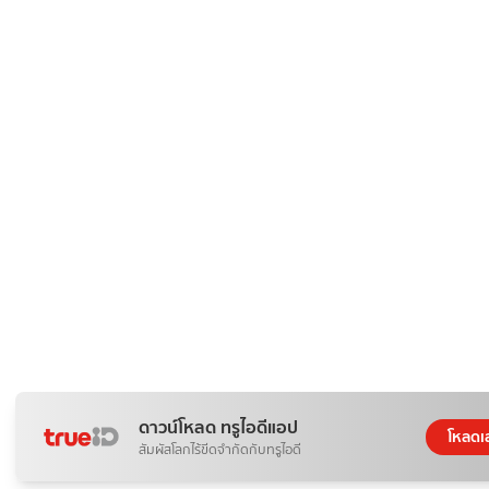
ดาวน์โหลด ทรูไอดีแอป
โหลดเ
สัมผัสโลกไร้ขีดจำกัดกับทรูไอดี