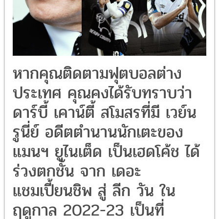
หากคุณติดตามฟุตบอลต่าง
ประเทศ คุณคงได้รับทราบว่า
ดาร์บี้ เคาน์ตี้ สโมสรที่มี เวย์น
รูนี่ย์ อดีตตำนานนักเตะของ
แมนฯ ยูไนเต็ด เป็นเฮดโค้ช ได้
ร่วงตกชั้น จาก เดอะ
แชมเปี้ยนชิพ สู่ ลีก วัน ใน
ฤดูกาล 2022-23 เป็นที่