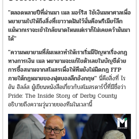
"ตลอดหลายปีที่ผ่านมา เมล มอร์ริส ใช้เงินมหาศาลเพื่อ
พยายามไปให้ถึงสิ่งที่เขาวาดฝันไว้นั่นคือพรีเมียร์ลีก
แม้พวกเราจะเข้าใกล้ขนาดไหนแต่เราก็ไม่เคยคว้ามันมา
ได้"
"ความพยายามที่ล้มเหลวทำให้เราเริ่มมีปัญหาเรื่องกฎ
ทางการเงิน เมล พยายามจะแก้ไขตัวเลขในบัญชีด้วย
การซื้อสนามจากสโมสรเพื่อให้ทีมยังไม่ผิดกฎ FFP
ภายใต้กฎหมายของฟุตบอลลีกอังกฤษ"
นี่คือสิ่งที่ ไร
อัน ฮิลล์ส ผู้เขียนหนังสือเกี่ยวกับสโมสรดาร์บี้ที่มีชื่อว่า
Pride: The Inside Story of Derby County
อธิบายถึงความวุ่นวายของทีมในเวลานี้