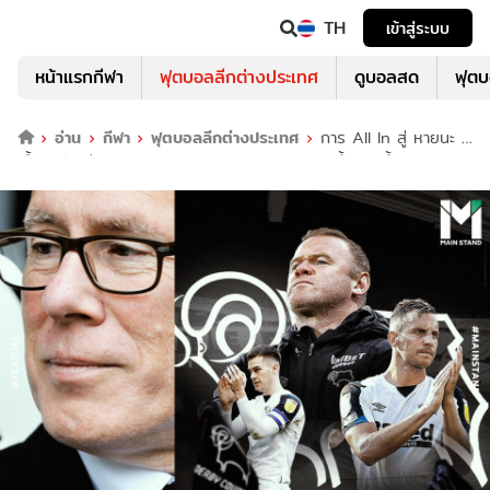
TH
เข้าสู่ระบบ
หน้าแรกกีฬา
ฟุตบอลลีกต่างประเทศ
ดูบอลสด
ฟุต
อ่าน
กีฬา
ฟุตบอลลีกต่างประเทศ
การ All In สู่ หายนะ :
เบื้องหลังเน่าเฟะบนหน้าฉากสุดโรแมนติกของ ดาร์บี้ เคาน์ตี้ | Main
Stand