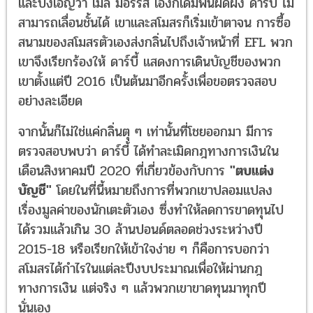
และบังเอิญว่า เมล มอร์ริส เองก็เดิมพันผิดฝั่ง ดาร์บี้ ไม่
สามารถเลื่อนชั้นได้ เขาและสโมสรก็เริ่มเข้าตาจน การซื้อ
สนามของสโมสรตัวเองส่งกลิ่นไปถึงเจ้าหน้าที่ EFL พวก
เขาจึงเรียกร้องให้ ดาร์บี้ แสดงการเดินบัญชีของพวก
เขาตั้งแต่ปี 2016 เป็นต้นมาอีกครั้งเพื่อขอตรวจสอบ
อย่างละเอียด
จากนั้นก็ไม่ใช่แค่กลิ่นตุ ๆ เท่านั้นที่โชยออกมา มีการ
ตรวจสอบพบว่า ดาร์บี้ ได้ทำละเมิดกฎทางการเงินใน
เดือนสิงหาคมปี 2020 ที่เกี่ยวข้องกับการ
"ตบแต่ง
บัญชี"
โดยในที่นี้หมายถึงการที่พวกเขาปลอมแปลง
เรื่องมูลค่าของนักเตะตัวเอง ซึ่งทำให้ลดการขาดทุนไป
ได้รวมแล้วเกิน 30 ล้านปอนด์ตลอดช่วงระหว่างปี
2015-18 หรือเรียกให้เข้าใจง่าย ๆ ก็คือการบอกว่า
สโมสรได้กำไรในแต่ละปีงบประมาณเพื่อให้ผ่านกฎ
ทางการเงิน แต่จริง ๆ แล้วพวกเขาขาดทุนมาทุกปี
นั่นเอง