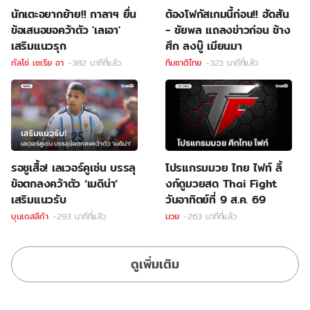
นักเตะอยากย้าย!! กาลาฯ ยื่น
ต้องโฟกัสเกมนี้ก่อน!! ฮัดสัน
ข้อเสนอขอคว้าตัว 'เลเอา'
- ชัยพล แถลงข่าวก่อน ช้าง
เสริมแนวรุก
ศึก ลงบู๊ เมียนมา
กัลโช่ เซเรีย อา
-382 นาทีที่แล้ว
ทีมชาติไทย
-323 นาทีที่แล้ว
รอชูเสื้อ! เลเวอร์คูเซ่น บรรลุ
โปรแกรมมวย ไทย ไฟท์ ลิ้
ข้อตกลงคว้าตัว ‘เมดิน่า’
งก์ดูมวยสด Thai Fight
เสริมแนวรับ
วันอาทิตย์ที่ 9 ส.ค. 69
บุนเดสลีก้า
-293 นาทีที่แล้ว
มวย
-263 นาทีที่แล้ว
ดูเพิ่มเติม