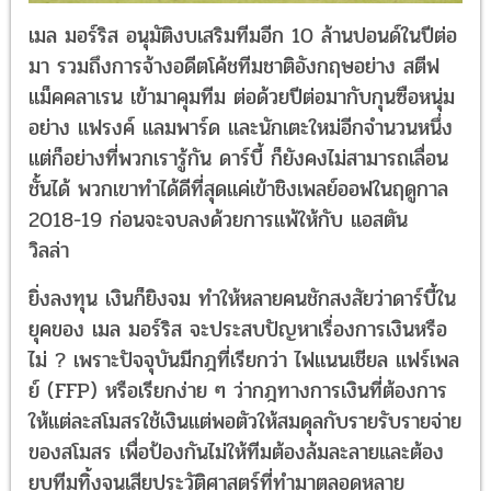
เมล มอร์ริส อนุมัติงบเสริมทีมอีก 10 ล้านปอนด์ในปีต่อ
มา รวมถึงการจ้างอดีตโค้ชทีมชาติอังกฤษอย่าง สตีฟ
แม็คคลาเรน เข้ามาคุมทีม ต่อด้วยปีต่อมากับกุนซือหนุ่ม
อย่าง แฟรงค์ แลมพาร์ด และนักเตะใหม่อีกจำนวนหนึ่ง
แต่ก็อย่างที่พวกเรารู้กัน ดาร์บี้ ก็ยังคงไม่สามารถเลื่อน
ชั้นได้ พวกเขาทำได้ดีที่สุดแค่เข้าชิงเพลย์ออฟในฤดูกาล
2018-19 ก่อนจะจบลงด้วยการแพ้ให้กับ แอสตัน
วิลล่า
ยิ่งลงทุน เงินก็ยิงจม ทำให้หลายคนชักสงสัยว่าดาร์บี้ใน
ยุคของ เมล มอร์ริส จะประสบปัญหาเรื่องการเงินหรือ
ไม่ ? เพราะปัจจุบันมีกฎที่เรียกว่า ไฟแนนเชียล แฟร์เพล
ย์ (FFP) หรือเรียกง่าย ๆ ว่ากฎทางการเงินที่ต้องการ
ให้แต่ละสโมสรใช้เงินแต่พอตัวให้สมดุลกับรายรับรายจ่าย
ของสโมสร เพื่อป้องกันไม่ให้ทีมต้องล้มละลายและต้อง
ยุบทีมทิ้งจนเสียประวัติศาสตร์ที่ทำมาตลอดหลาย