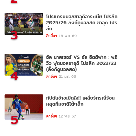
โปรแกรมบอลซาอุดิอาระเบีย โปรลีก
2025/26 ลิ้งก์ดูบอลสด ซาอุดิ โปร
ลีก
3
ลีกอื่นๆ
18 พ.ค. 69
อัล นาสเซอร์ VS อัล อิตติฟาค : พรี
วิว ฟุตบอลซาอุดี โปรลีก 2022/23
(ลิ้งก์ดูบอลสด)
4
ลีกอื่นๆ
21 ม.ค. 66
กัปตันช้างเปิดใจ!! เคลียร์กรณีร้อน
หลุดทีมชาติโต๊ะเล็ก
5
ลีกอื่นๆ
12 พ.ย. 57