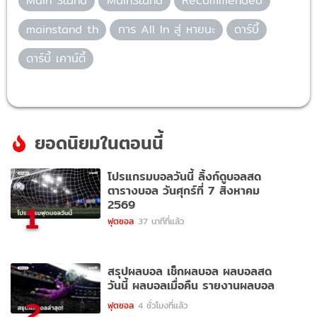
Main Stand
MainStand
Recommended
mainstand th
การ All In สู่ หายนะ
ดาร์บี้
ดาร์บี้ เคาน์ตี้
ยอดนิยมในตอนนี้
โปรแกรมบอลวันนี้ ลิ้งก์ดูบอลสด
ตารางบอล วันศุกร์ที่ 7 สิงหาคม
2569
1
ฟุตซอล
37 นาทีที่แล้ว
สรุปผลบอล เช็กผลบอล ผลบอลสด
วันนี้ ผลบอลเมื่อคืน รายงานผลบอล
2
ฟุตซอล
4 ชั่วโมงที่แล้ว