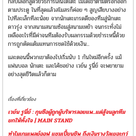
กลับเลือกสู้ด้วยวิธีการเล่นใต้โต๊ะ ไม่ได้เข้าตามตรอกออก
ตามประตู ในที่สุดแล้วสโมสรก็ค่อย ๆ สูญเสียบางอย่าง
ไปทีละเล็กทีละน้อย จากนักเตะเกรดดีของทีมสู่นักเตะ
ดาวรุ่ง จากสนามสนามซ้อมสู่สนามเหย้า จนกระทั่งไม่
เหลืออะไรที่มีค่าจนทีมต้องรับผลกรรมด้วยชำระหนี้ด้วย
การถูกตัดแต้มแทนการชดใช้ด้วยเงิน...
และตอนนี้พวกเขาต้องไปเริ่มนับ 1 กันใหม่อีกครั้ง แม้
แฟนบอล นักเตะ และโค้ชอย่าง เวย์น รูนี่ย์ จะพยายาม
อย่างสุดชีวิตแล้วก็ตาม
เรื่องที่เกี่ยวข้อง
เวย์น รูนี่ย์ : กุนซือผู้ถูกผู้บริหารลอยแพ...แต่สู้จนลูกทีม
ยกให้ทั้งใจ | MAIN STAND
ทำไมเกมเพลย์ออฟ แชมเปี้ยนชิพ ถึงเงินรางวัลเยอะกว่