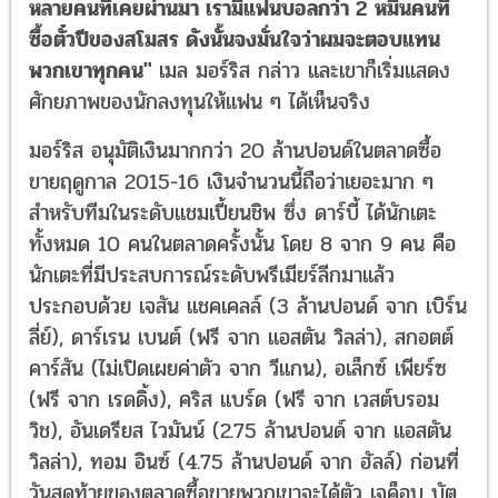
หลายคนที่เคยผ่านมา เรามีแฟนบอลกว่า 2 หมื่นคนที่
ซื้อตั๋วปีของสโมสร ดังนั้นจงมั่นใจว่าผมจะตอบแทน
พวกเขาทุกคน"
เมล มอร์ริส กล่าว และเขาก็เริ่มแสดง
ศักยภาพของนักลงทุนให้แฟน ๆ ได้เห็นจริง
มอร์ริส อนุมัติเงินมากกว่า 20 ล้านปอนด์ในตลาดซื้อ
ขายฤดูกาล 2015-16 เงินจำนวนนี้ถือว่าเยอะมาก ๆ
สำหรับทีมในระดับแชมเปี้ยนชิพ ซึ่ง ดาร์บี้ ได้นักเตะ
ทั้งหมด 10 คนในตลาดครั้งนั้น โดย 8 จาก 9 คน คือ
นักเตะที่มีประสบการณ์ระดับพรีเมียร์ลีกมาแล้ว
ประกอบด้วย เจสัน แชคเคลล์ (3 ล้านปอนด์ จาก เบิร์น
ลี่ย์), ดาร์เรน เบนต์ (ฟรี จาก แอสตัน วิลล่า), สกอตต์
คาร์สัน (ไม่เปิดเผยค่าตัว จาก วีแกน), อเล็กซ์ เพียร์ซ
(ฟรี จาก เรดดิ้ง), คริส แบร์ด (ฟรี จาก เวสต์บรอม
วิช), อันเดรียส ไวมันน์ (2.75 ล้านปอนด์ จาก แอสตัน
วิลล่า), ทอม อินซ์ (4.75 ล้านปอนด์ จาก ฮัลล์) ก่อนที่
วันสุดท้ายของตลาดซื้อขายพวกเขาจะได้ตัว เจค็อบ บัต