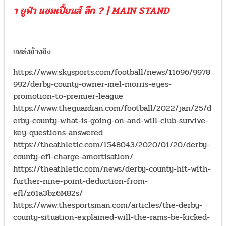
า ยูฟ่า แชมเปี้ยนส์ ลีก ? | MAIN STAND
แหล่งอ้างอิง
https://www.skysports.com/football/news/11696/9978
992/derby-county-owner-mel-morris-eyes-
promotion-to-premier-league
https://www.theguardian.com/football/2022/jan/25/d
erby-county-what-is-going-on-and-will-club-survive-
key-questions-answered
https://theathletic.com/1548043/2020/01/20/derby-
county-efl-charge-amortisation/
https://theathletic.com/news/derby-county-hit-with-
further-nine-point-deduction-from-
efl/z61a3bz6M82s/
https://www.thesportsman.com/articles/the-derby-
county-situation-explained-will-the-rams-be-kicked-