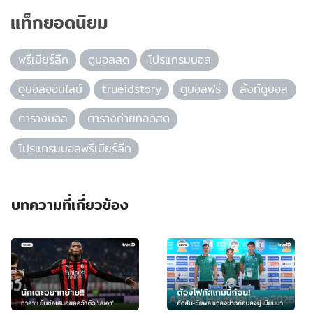
แท็กยอดนิยม
พรีเมียร์ลีก
ดูบอลสด
โปรแกรมบอล
ดูบอลออนไลน์
trueidstory
ดูบอลฟรี
ลิ้งก์ดูบอล
ตารางบอล
ตารางถ่ายทอดสด
โปรแกรมบอลพรีเมียร์ลีก
บทความที่เกี่ยวข้อง