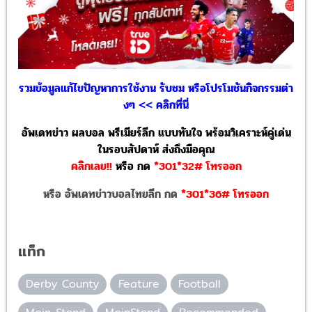
รวมข้อมูลแก้ไขปัญหาการใช้งาน รับชม หรือโปรโมชันกิจกรรมต่า
งๆ << คลิกที่นี่
อัพเดทข่าว ผลบอล พรีเมียร์ลีก แบบทันใจ พร้อมวิเคราะห์คู่เด่น
ในรอบสัปดาห์ ส่งถึงมือคุณ
คลิกเลย!!
หรือ
กด
*301*32# โทรออก
หรือ อัพเดทข่าวบอลไทยลีก กด
*301*36# โทรออก
แท็ก
Derby County
Feature
Football