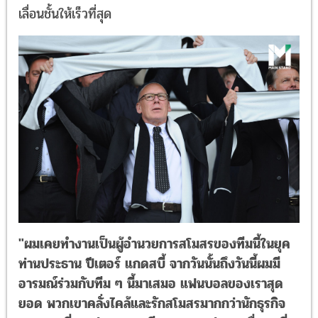
เลื่อนชั้นให้เร็วที่สุด
"ผมเคยทำงานเป็นผู้อำนวยการสโมสรของทีมนี้ในยุค
ท่านประธาน ปีเตอร์ แกดสบี้ จากวันนั้นถึงวันนี้ผมมี
อารมณ์ร่วมกับทีม ๆ นี้มาเสมอ แฟนบอลของเราสุด
ยอด พวกเขาคลั่งไคล้และรักสโมสรมากกว่านักธุรกิจ