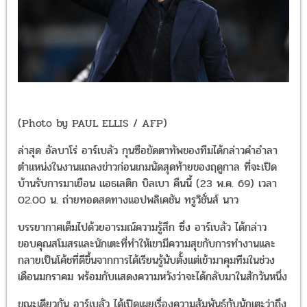
(Photo by
PAUL ELLIS / AFP
)
ล่าสุด อัลบาโร่ อาร์เบลัว กุนซือขัดตาทัพของทีมได้กล่าวคำอำลา
ตำแหน่งในงานแถลงข่าวก่อนเกมนัดสุดท้ายของฤดูกาล ที่จะเปิด
บ้านรับการมาเยือน แอธเลติก บิลเบา คืนนี้ (23 พ.ค. 69) เวลา
02.00 น. ถ่ายทอดสดทางแอปพลิเคชัน ทรูวิชั่นส์ นาว
บรรยากาศเต็มไปด้วยอารมณ์ความรู้สึก ซึ่ง อาร์เบลัว ได้กล่าว
ขอบคุณสโมสรและนักเตะที่ทำให้เขามีความสุขกับการทำงานและ
กลายเป็นโค้ชที่ดีขึ้นจากการได้เรียนรู้นับตั้งแต่เข้ามาคุมทีมในช่วง
เดือนมกราคม พร้อมกับแสดงความหวังว่าจะได้กลับมาในสักวันหนึ่ง
ขณะเดียวกัน อาร์เบลัว ได้เปิดเผยเรื่องความสัมพันธ์กับนักเตะว่าถึง