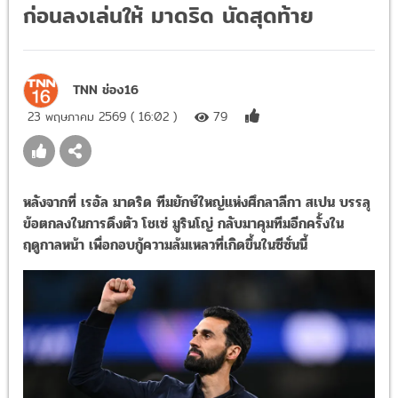
ก่อนลงเล่นให้ มาดริด นัดสุดท้าย
TNN ช่อง16
23 พฤษภาคม 2569 ( 16:02 )
79
หลังจากที่ เรอัล มาดริด ทีมยักษ์ใหญ่แห่งศึกลาลีกา สเปน บรรลุ
ข้อตกลงในการดึงตัว โชเซ่ มูรินโญ่ กลับมาคุมทีมอีกครั้งใน
ฤดูกาลหน้า เพื่อกอบกู้ความล้มเหลวที่เกิดขึ้นในซีซั่นนี้