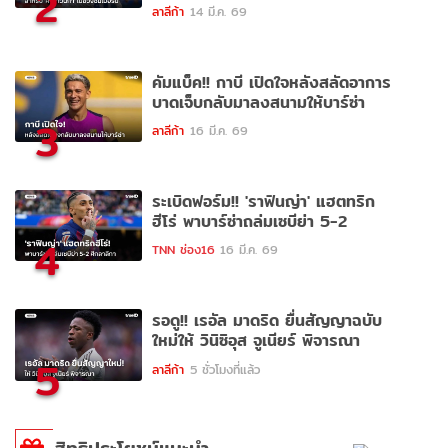
2
ลาลีก้า
14 มี.ค. 69
คัมแบ็ค!! กาบี เปิดใจหลังสลัดอาการ
บาดเจ็บกลับมาลงสนามให้บาร์ซ่า
3
ลาลีก้า
16 มี.ค. 69
ระเบิดฟอร์ม!! 'ราฟินญ่า' แฮตทริก
ฮีโร่ พาบาร์ซ่าถล่มเซบีย่า 5-2
4
TNN ช่อง16
16 มี.ค. 69
รอดู!! เรอัล มาดริด ยื่นสัญญาฉบับ
ใหม่ให้ วินิซิอุส จูเนียร์ พิจารณา
5
ลาลีก้า
5 ชั่วโมงที่แล้ว
สิทธิประโยชน์แนะนำ