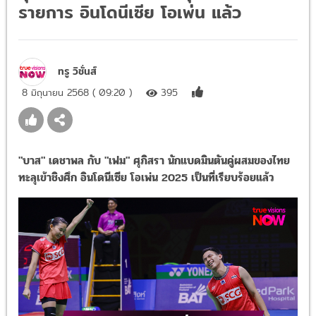
รายการ อินโดนีเซีย โอเพ่น แล้ว
ทรู วิชั่นส์
8 มิถุนายน 2568 ( 09:20 )
395
"บาส" เดชาพล กับ "เฟม" ศุภิสรา นักแบดมินตันคู่ผสมของไทย
ทะลุเข้าชิงศึก อินโดนีเซีย โอเพ่น 2025 เป็นที่เรียบร้อยแล้ว