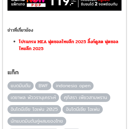
ข่าวที่เกี่ยวข้อง
โปรแกรม MEA ฟุตซอลไทยลีก 2025 ลิ้งก์ดูสด ฟุตซอล
ไทยลีก 2025
แท็ก
แบดมินตัน
BWF
indonesia open
เดชาพล พัววรานุเคราะห์
ศุภิสรา เพียวสามพราน
อินโดนีเซีย โอเพ่น 2025
อินโดนีเซีย โอเพ่น
นักแบดมินตันคู่ผสมของไทย