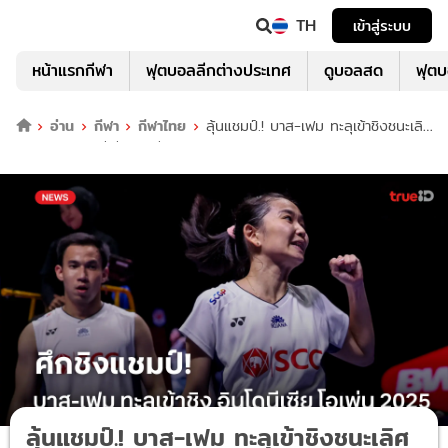
TH
เข้าสู่ระบบ
หน้าแรกกีฬา
ฟุตบอลลีกต่างประเทศ
ดูบอลสด
ฟุต
อ่าน
กีฬา
กีฬาไทย
ลุ้นแชมป์.! บาส-เฟม ทะลุเข้าชิงชนะเลิศ
รายการ อินโดนีเซีย โอเพ่น แล้ว
ลุ้นแชมป์.! บาส-เฟม ทะลุเข้าชิงชนะเลิศ