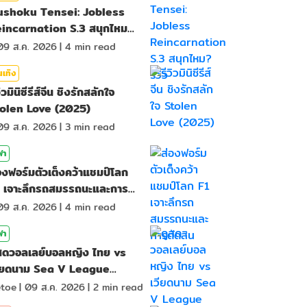
ushoku Tensei: Jobless
incarnation S.3 สนุกไหม?
ิว
09 ส.ค. 2026
|
4
min read
นเทิง
วิวมินิซีรีส์จีน ชิงรักสลักใจ
olen Love (2025)
09 ส.ค. 2026
|
3
min read
ฬา
องฟอร์มตัวเต็งคว้าแชมป์โลก
 เจาะลึกรถสมรรถนะและการ
ดสิน
09 ส.ค. 2026
|
4
min read
ฬา
สดวอลเลย์บอลหญิง ไทย vs
ียดนาม Sea V League
26 เลก 2
toe
|
09 ส.ค. 2026
|
2
min read