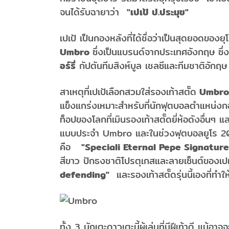
จนได้รับฉายาว่า
"เปเป้ ป.ประมุข"
เปเป้ เป็นกองหลังที่ได้ชื่อว่าเป็นสุดยอดของยุโ
Umbro
ซึ่งเป็นแบรนด์จากประเทศอังกฤษ ซึ
อร์รี่
กัปตันทีมสิงห์บูล เชลซีและทีมชาติอักฤ
สาเหตุที่เปเป้เลือกสวมใส่รองเท้าสตั๊ด
Umbr
แข็งแกร่งเหมาะสำหรับที่นักฟุตบอลตำแหน่งก
ท็อปของโลกที่เมินรองเท้าสตั๊ดยี่ห้อดังอื่นๆ 
แบบประจำ Umbro และในช่วงฟุตบอลยูโร 201
คือ
"Speciali Eternal Pepe Signature
สีขาว ปักธงชาติโปรตุเกสและลายเซ็นต์ของเป
defending"
และรองเท้าสตั๊ดรุ่นนี้เองที่ท
ทั้ง 3 นักเตะดาวเตะนี้ผู้เล่นที่มีฝีเท้าดี แม้อาจ