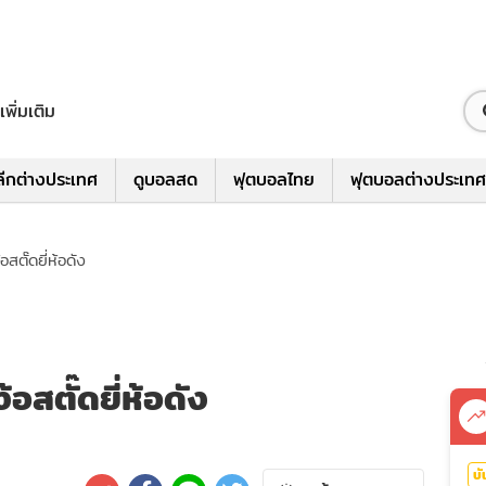
เพิ่มเติม
ีกต่างประเทศ
ดูบอลสด
ฟุตบอลไทย
ฟุตบอลต่างประเทศ
อสตั๊ดยี่ห้อดัง
้อสตั๊ดยี่ห้อดัง
บั