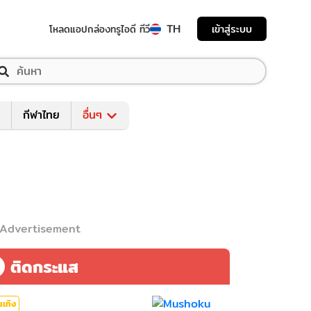
TH
เข้าสู่ระบบ
โหลดแอป
กล่องทรูไอดี ทีวี
กีฬาไทย
อื่นๆ
Advertisement
ติดกระแส
นเทิง