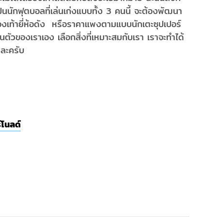
็นนักฟุตบอลที่เล่นเก่งแบบทั้ง 3 คนนี้ จะต้องพัฒนา
่รองเท้ายี่ห้อดัง หรือราคาแพงตามแบบนักเตะซุปเปอร์
นตัวของเราเอง เลือกสิ่งที่เหมาะสมกับเรา เราจะทำได้
ละครับ
์โนลด์