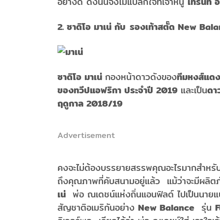
อย่างดี ดังนั้นจึงไม่แปลกใจที่เจ้าหนู
เทรนท์ อ
2. ซาดิโอ มาเน่ กับ รองเท้าสตั๊ด New Ba
ซาดิโอ มาเน่
กองหน้าดาวดังของ
ทีมหงส์แดง 
ของทวีปแอฟริกา ประจำปี 2019
และเป็น
ดาว
ฤดูกาล 2018/19
Advertisement
คงจะไม่ต้องบรรยายสรรพคุณอะไรมากสำหรั
ถึงคุณภาพที่คับสนามอยู่แล้ว แม้ว่าจะมีผลิต
เน่
พ่อ ณเดชน์แห่งถิ่นแอนฟิลด์ ไปเป็นนายแ
สัญชาติอเมริกันอย่าง
New Balance
รุ่น
F