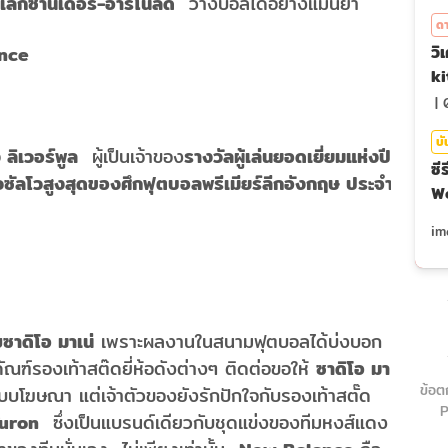
เล็กซานเดอร์-อาร์โนลด์
วางบอลได้อย่างแม่นยำ
ดา
lance
วิ
ki
|
บั
ลิเวอร์พูล
ผู้เป็นเจ้าของ
รางวัลผู้เล่นยอดเยี่ยมแห่งปี
ซี
ซัลโวสูงสุดของศึกฟุตบอลพรีเมียร์ลีกอังกฤษ ประจำ
We
บ
ซาดิโอ มาเน่
เพราะผลงานในสนามฟุตบอลได้บ่งบอก
ภัณฑ์รองเท้าสต๊ดยี่ห้อดังต่างๆ ติดต่อขอให้
ซาดิโอ มา
ข้อต
บบโฆษณา แต่เจ้าตัวของยังรักปักใจกับรองเท้าสตั๊ด
P
uron
ซึ่งเป็นแบรนด์เดียวกับชุดแข่งของทีมหงส์แดง