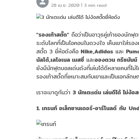
|
28 เม.ย. 2020
3 min read
"รองเท้าสตั๊ด"
ถือว่าเป็นอาวุธคู่เท้าของนักฟ
ระดับโลกที่เป็นไอคอนในดวงใจ เห็นเขาใส่รองเท
สตั๊ด 3 ยี่ห้อดังคือ
Nike,Adidas
และ
Pum
นัลโด้,เลโอเนล เมสซี่
และ
อองตวน กรีซมันน์
ยังมีนักฟุตบอลเด่นดังที่เล่นได้ดีหลายคนที่ไม่ได้
รองเท้าสตั๊ดที่เหมาะสมกับเขาและเป็นเอกลักษ
เราจะมาดูกันว่า
3 นักเตะเด่น เล่นดีได้ ไม่ง้อสต
1. เทรนท์ อเล็กซานเดอร์-อาร์โนลด์ กับ U