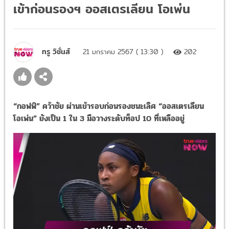
เข้าก่อนรองฯ ออสเตรเลียน โอเพ่น
ทรู วิชั่นส์
21 มกราคม 2567 ( 13:30 )
202
“กอฟฟ์”
คว้าชัย ผ่านเข้ารอบก่อนรองชนะเลิศ “ออสเตรเลียน
โอเพ่น” ยังเป็น 1 ใน 3 มือวางระดับท็อป 10 ที่เหลืออยู่