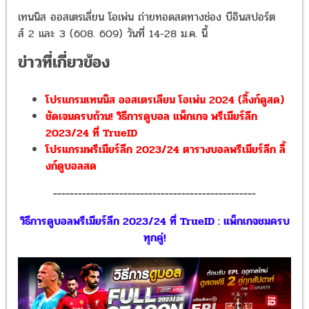
เทนนิส ออสเตรเลี่ยน โอเพ่น ถ่ายทอดสดทางช่อง บีอินสปอร์ต
ส์
2
และ
3 (608. 609)
วันที่
14-28
ม
.
ค
.
นี้
ข่าวที่เกี่ยวข้อง
โปรแกรมเทนนิส ออสเตรเลียน โอเพ่น 2024 (ลิ้งก์ดูสด)
ชัดเจนครบถ้วน! วิธีการดูบอล แพ็กเกจ พรีเมียร์ลีก
2023/24 ที่ TrueID
โปรแกรมพรีเมียร์ลีก 2023/24 ตารางบอลพรีเมียร์ลีก ลิ้
งก์ดูบอลสด
-------------------------------------------------
วิธีการดูบอลพรีเมียร์ลีก 2023/24 ที่ TrueID : แพ็กเกจชมครบ
ทุกคู่!