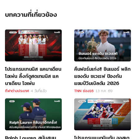
บทความที่เกี่ยวข้อง
โปรแกรมเทนนิส แคนาเดียน
คืนฟอร์มเก่ง!! ซินเนอร์ พลิก
โอเพ่น ลิ้งก์ดูสดเทนนิส แค
แซงดับ ซเวเรฟ ป้องกัน
นาเดียน โอเพ่น
แชมป์วิมเบิลดัน 2026
กีฬาต่างประเทศ
4 วันที่แล้ว
TNN ช่อง16
13 ก.ค. 69
Ralph Lauren สนับสนุน
โปรแกรมแบดมินตัน ออสเต