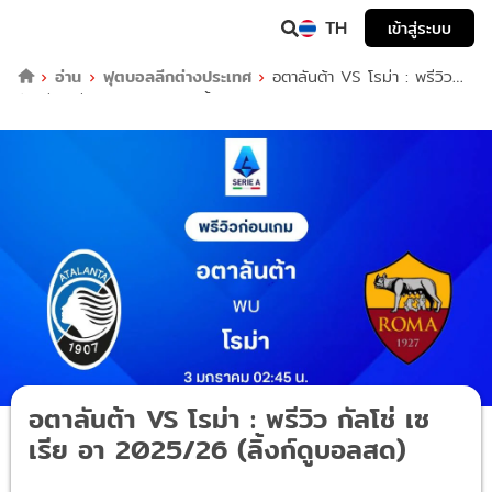
TH
เข้าสู่ระบบ
อ่าน
ฟุตบอลลีกต่างประเทศ
อตาลันต้า VS โรม่า : พรีวิว
กัลโช่ เซเรีย อา 2025/26 (ลิ้งก์ดูบอลสด)
อตาลันต้า VS โรม่า : พรีวิว กัลโช่ เซ
เรีย อา 2025/26 (ลิ้งก์ดูบอลสด)