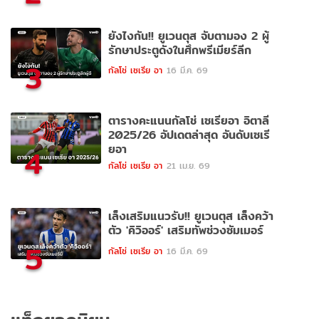
ยังไงกัน!! ยูเวนตุส จับตามอง 2 ผู้
รักษาประตูดังในศึกพรีเมียร์ลีก
3
กัลโช่ เซเรีย อา
16 มี.ค. 69
ตารางคะแนนกัลโช่ เซเรียอา อิตาลี
2025/26 อัปเดตล่าสุด อันดับเซเรี
ยอา
4
กัลโช่ เซเรีย อา
21 เม.ย. 69
เล็งเสริมแนวรับ!! ยูเวนตุส เล็งคว้า
ตัว 'คิวิออร์' เสริมทัพช่วงซัมเมอร์
5
กัลโช่ เซเรีย อา
16 มี.ค. 69