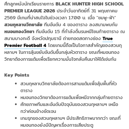
ศึกลูกหนังนักเรียนรายการ
BLACK HUNTER HIGH SCHOOL
PREMIER LEAGUE 2026
ประจำวันอาทิตย์ที่ 31 พฤษภาคม
2569 มีเกมที่น่าสนใจในช่วงเวลา 17.00 น. เมื่อ "ชมพู-ฟ้า"
สวนกุหลาบวิทยาลัย
ทีมอันดับ 4 ของตาราง ลงสนามพบกับ
หมอนทองวิทยา
ทีมอันดับ 15 ที่กำลังดิ้นรนหนีโซนท้ายตาราง ณ
สนามบางกะดี จังหวัดปทุมธานี ถ่ายทอดสดทางช่อง
True
Premier Football 4
โดยเกมนี้ถือเป็นโอกาสสำคัญของสวนกุ
หลาบฯ ในการลุ้นขยับอันดับขึ้นกลุ่มหัวตาราง ขณะที่หมอนทอง
วิทยาต้องการแต้มเพื่อเรียกความมั่นใจกลับคืนมาให้ได้เช่นกัน
Key Points
สวนกุหลาบวิทยาลัยต้องการสามแต้มเพื่อลุ้นพื้นที่หัว
ตาราง
หมอนทองวิทยาต้องการแต้มเพื่อหนีจากกลุ่มท้ายตาราง
ศักยภาพทีมและอันดับปัจจุบันของสวนกุหลาบฯ เหนือ
กว่าค่อนข้างชัดเจน
เกมรุกของสวนกุหลาบฯ มีประสิทธิภาพมากกว่า ขณะที่
หมอนทองยังมีปัญหาเรื่องการเสียประตู