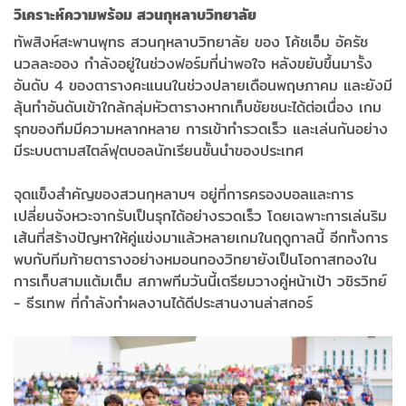
วิเคราะห์ความพร้อม สวนกุหลาบวิทยาลัย
ทัพสิงห์สะพานพุทธ สวนกุหลาบวิทยาลัย ของ โค้ชเอ็ม อัครัช
นวลละออง กำลังอยู่ในช่วงฟอร์มที่น่าพอใจ หลังขยับขึ้นมารั้ง
อันดับ 4 ของตารางคะแนนในช่วงปลายเดือนพฤษภาคม และยังมี
ลุ้นทำอันดับเข้าใกล้กลุ่มหัวตารางหากเก็บชัยชนะได้ต่อเนื่อง เกม
รุกของทีมมีความหลากหลาย การเข้าทำรวดเร็ว และเล่นกันอย่าง
มีระบบตามสไตล์ฟุตบอลนักเรียนชั้นนำของประเทศ
จุดแข็งสำคัญของสวนกุหลาบฯ อยู่ที่การครองบอลและการ
เปลี่ยนจังหวะจากรับเป็นรุกได้อย่างรวดเร็ว โดยเฉพาะการเล่นริม
เส้นที่สร้างปัญหาให้คู่แข่งมาแล้วหลายเกมในฤดูกาลนี้ อีกทั้งการ
พบกับทีมท้ายตารางอย่างหมอนทองวิทยายังเป็นโอกาสทองใน
การเก็บสามแต้มเต็ม สภาพทีมวันนี้เตรียมวางคู่หน้าเป้า วชิรวิทย์
- ธีรเทพ ที่กำลังทำผลงานได้ดีประสานงานล่าสกอร์