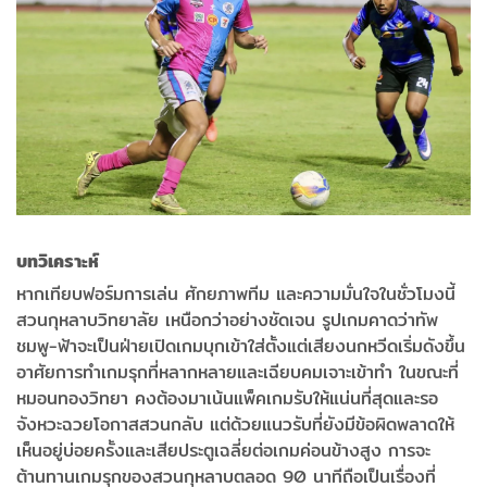
บทวิเคราะห์
หากเทียบฟอร์มการเล่น ศักยภาพทีม และความมั่นใจในชั่วโมงนี้
สวนกุหลาบวิทยาลัย เหนือกว่าอย่างชัดเจน รูปเกมคาดว่าทัพ
ชมพู-ฟ้าจะเป็นฝ่ายเปิดเกมบุกเข้าใส่ตั้งแต่เสียงนกหวีดเริ่มดังขึ้น
อาศัยการทำเกมรุกที่หลากหลายและเฉียบคมเจาะเข้าทำ ในขณะที่
หมอนทองวิทยา คงต้องมาเน้นแพ็คเกมรับให้แน่นที่สุดและรอ
จังหวะฉวยโอกาสสวนกลับ แต่ด้วยแนวรับที่ยังมีข้อผิดพลาดให้
เห็นอยู่บ่อยครั้งและเสียประตูเฉลี่ยต่อเกมค่อนข้างสูง การจะ
ต้านทานเกมรุกของสวนกุหลาบตลอด 90 นาทีถือเป็นเรื่องที่