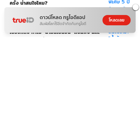
ครั้ง น่าสนใจไหม?
WV
|
07 ส.ค. 2026
|
5
min read
ดาวน์โหลด ทรูไอดีแอป
โหลดเลย
ข่าวสาร
สัมผัสโลกไร้ขีดจำกัดกับทรูไอดี
เบื้องหลัง ทำไม "น้ำมันเบนซิน" ถึงแพง และ
ทางออกของคนรักรถ?
ดอกไม้กับสายน้ำ
|
07 ส.ค. 2026
|
3
min read
กีฬา
ถ่ายทอดสด นาบิล VS เสือคิม ดูมวย ONE
Lumpinee 165 (7ส.ค.69)
ภิญโญ ส่องแสง
|
07 ส.ค. 2026
|
4
min read
Advertisement