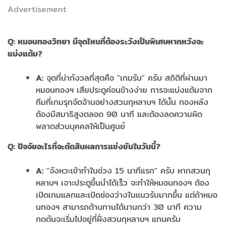
Advertisement
Q:
หมอนทองวิทยา มีจุดไหนที่ต้องระวังเป็นพิเศษหากหวังจะ
แบ่งแต้ม?
A:
จุดที่น่ากังวลที่สุดคือ "เกมรับ" ครับ สถิติที่ผ่านมา
หมอนทองฯ เสียประตูค่อนข้างง่าย การจะแบ่งแต้มจาก
ทีมที่เกมรุกจัดจ้านอย่างสวนกุหลาบฯ ได้นั้น กองหลัง
ต้องมีสมาธิสูงตลอด 90 นาที และต้องลดความผิด
พลาดส่วนบุคคลให้เป็นศูนย์
Q:
ปัจจัยอะไรที่จะตัดสินผลการแข่งขันในวันนี้?
A:
"จังหวะเข้าทำในช่วง 15 นาทีแรก" ครับ หากสวนกุ
หลาบฯ เจาะประตูขึ้นนำได้เร็ว จะทำให้หมอนทองฯ ต้อง
เปิดเกมแลกและเปิดช่องว่างในแนวรับมากขึ้น แต่ถ้าหมอ
นทองฯ สามารถต้านทานได้นานกว่า 30 นาที ความ
กดดันจะเริ่มไปอยู่ที่ฝั่งสวนกุหลาบฯ แทนครับ