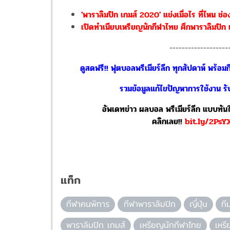
'พาราลิมปิก เกมส์ 2020' แข่งเมื่อไร ที่ไหน 
เปิดทำเนียบเหรียญนักกีฬาไทย ศึกพาราลิมปิก เก
-------------------
ดูสดฟรี!! ฟุตบอลพรีเมียร์ลีก ทุกสัปดาห์ พร้อ
รวมข้อมูลแก้ไขปัญหาการใช้งาน รับ
อัพเดทข่าว ผลบอล พรีเมียร์ลีก แบบทันใจ
คลิกเลย!!
bit.ly/2Ps
แท็ก
กีฬาคนพิการ
กีฬาพาราลิมปิก
ญี่ปุ่น
ที
พาราลิมปิก เกมส์
เหรียญนักกีฬาไทย
เหร