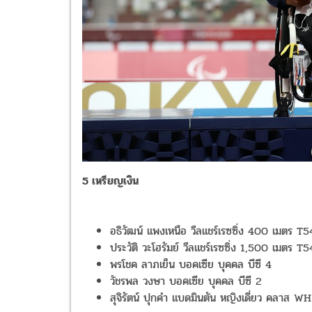
5 เหรียญเงิน
อธิวัฒน์ แพงเหนือ วีลแชร์เรซซิ่ง 400 เมตร T5
ประวัติ วะโฮรัมย์ วีลแชร์เรซซิ่ง 1,500 เมตร T5
พรโชค ลาภเย็น บอคเซีย บุคคล บีซี 4
วัชรพล วงษา บอคเซีย บุคคล บีซี 2
สุจิรัตน์ ปุกคำ แบดมินตัน หญิงเดี่ยว คลาส WH