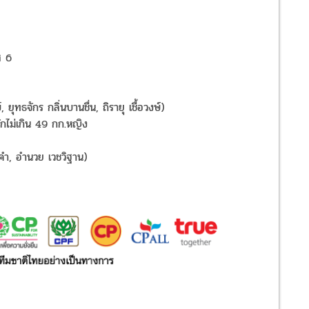
ส 6
ุทธจักร กลิ่นบานชื่น, ถิรายุ เชื้อวงษ์)
กไม่เกิน 49 กก.หญิง
กคำ, อำนวย เวชวิฐาน)