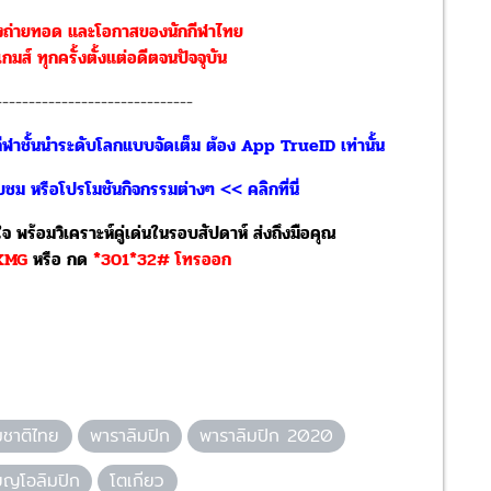
ช่องถ่ายทอด และโอกาสของนักกีฬาไทย
มส์ ทุกครั้งตั้งแต่อดีตจนปัจจุบัน
------------------------------
มกีฬาชั้นนำระดับโลกแบบจัดเต็ม ต้อง App TrueID เท่านั้น
ชม หรือโปรโมชันกิจกรรมต่างๆ << คลิกที่นี่
 พร้อมวิเคราะห์คู่เด่นในรอบสัปดาห์ ส่งถึงมือคุณ
YXMG
หรือ
กด
*301*32# โทรออก
มชาติไทย
พาราลิมปิก
พาราลิมปิก 2020
ียญโอลิมปิก
โตเกียว