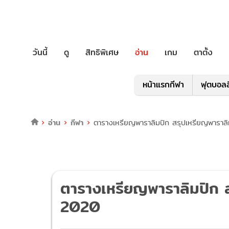
วันนี้
ดู
สิทธิพิเศษ
อ่าน
เกม
ตาตั้ง
หน้าแรกกีฬา
ฟุตบอลล
อ่าน
กีฬา
ตารางเหรียญพาราลิมปิก สรุปเหรียญพาราล
ตารางเหรียญพาราลิมปิก ส
2020