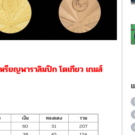
หรียญพาราลิมปิก โตเกียว เกมส์
แ
ง
เงิน
ทองแดง
รวม
60
51
207
38
45
124