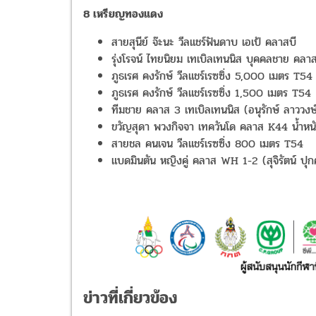
8 เหรียญทองแดง
สายสุนีย์ จ๊ะนะ วีลแชร์ฟันดาบ เอเป้ คลาสบี
รุ่งโรจน์ ไทยนิยม เทเบิลเทนนิส บุคคลชาย คลา
ภูธเรศ คงรักษ์ วีลแชร์เรซซิ่ง 5,000 เมตร T54
ภูธเรศ คงรักษ์ วีลแชร์เรซซิ่ง 1,500 เมตร T54
ทีมชาย คลาส 3 เทเบิลเทนนิส (อนุรักษ์ ลาววงษ์, ย
ขวัญสุดา พวงกิจจา เทควันโด คลาส K44 น้ำหนั
สายชล คนเจน วีลแชร์เรซซิ่ง 800 เมตร T54
แบดมินตัน หญิงคู่ คลาส WH 1-2 (สุจิรัตน์ ปุ
ข่าวที่เกี่ยวข้อง