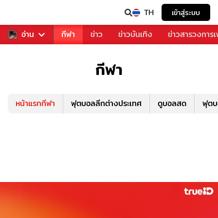
TH
เข้าสู่ระบบ
สำหรับคุณ
อ่าน
กีฬา
ข่าว
ข่าวบันเทิง
ข่าวสารวงการ
กีฬา
หน้าแรกกีฬา
ฟุตบอลลีกต่างประเทศ
ดูบอลสด
ฟุต