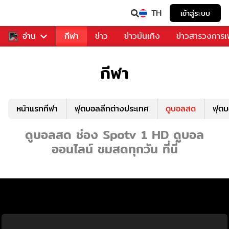
TH
เข้าสู่ระบบ
สำหรับคุณ
อ่าน
กีฬา
ข่าว
ข่าวบันเทิง
ข่าวสารวงการ
กีฬา
หน้าแรกกีฬา
ฟุตบอลลีกต่างประเทศ
ดูบอลสด
ฟุต
ดูบอลสด ช่อง Spotv 1 HD ดูบอล
ออนไลน์ ชมสดทุกวัน ที่นี่