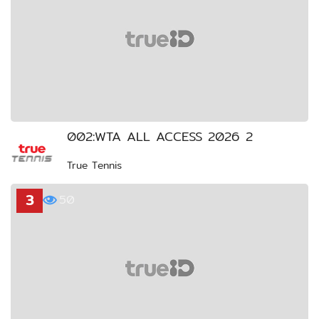
002:WTA ALL ACCESS 2026 2
True Tennis
3
50