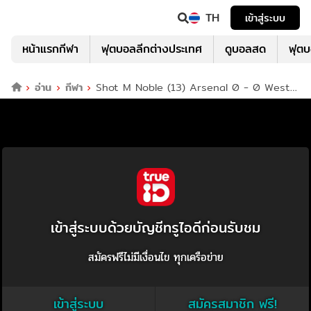
TH
เข้าสู่ระบบ
หน้าแรกกีฬา
ฟุตบอลลีกต่างประเทศ
ดูบอลสด
ฟุต
อ่าน
กีฬา
Shot M Noble (13) Arsenal 0 - 0 West
Ham
เข้าสู่ระบบด้วยบัญชีทรูไอดีก่อนรับชม
สมัครฟรีไม่มีเงื่อนไข ทุกเครือข่าย
เข้าสู่ระบบ
สมัครสมาชิก ฟรี!