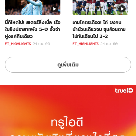
นี่ก็โหดไป! สเตอร์ลิ่งเบิ้ล เรือ
เกมโคตรเดือด! ไก่ 10คน
ใบยิงปราสาทพัง 5-0 รั้งจ่า
นำม้วนเดียวจบ ขุนค้อนตาม
ฝูงแค่ทีมเดียว
ไม่ทันเฉือนไป 3-2
FT_HIGHLIGHTS
24 ก.ย. 60
FT_HIGHLIGHTS
24 ก.ย. 60
ดูเพิ่มเติม