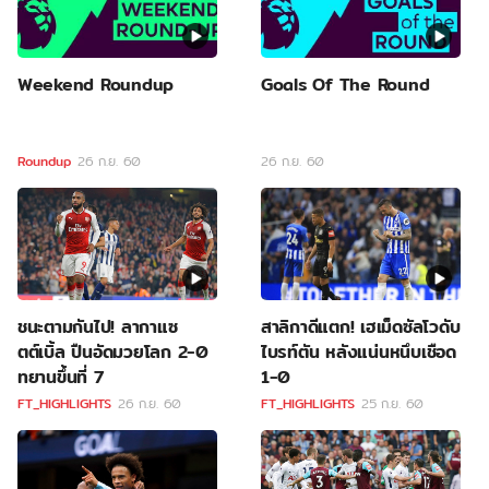
Weekend Roundup
Goals Of The Round
Roundup
26 ก.ย. 60
26 ก.ย. 60
ชนะตามกันไป! ลากาแซ
สาลิกาดีแตก! เฮเม็ดซัลโวดับ
ตต์เบิ้ล ปืนอัดมวยโลก 2-0
ไบรท์ตัน หลังแน่นหนึบเชือด
ทยานขึ้นที่ 7
1-0
FT_HIGHLIGHTS
26 ก.ย. 60
FT_HIGHLIGHTS
25 ก.ย. 60