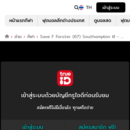
TH
เข้าสู่ระบบ
หน้าแรกกีฬา
ฟุตบอลลีกต่างประเทศ
ดูบอลสด
ฟุต
อ่าน
กีฬา
Save F Forster (67) Southampton 0 - 1
Arsenal
เข้าสู่ระบบด้วยบัญชีทรูไอดีก่อนรับชม
สมัครฟรีไม่มีเงื่อนไข ทุกเครือข่าย
เข้าสู่ระบบ
สมัครสมาชิก ฟรี!