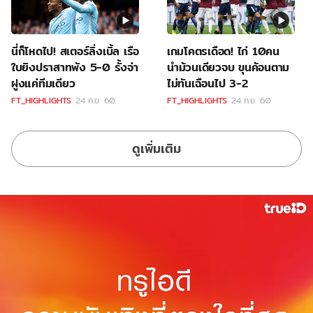
นี่ก็โหดไป! สเตอร์ลิ่งเบิ้ล เรือ
เกมโคตรเดือด! ไก่ 10คน
ใบยิงปราสาทพัง 5-0 รั้งจ่า
นำม้วนเดียวจบ ขุนค้อนตาม
ฝูงแค่ทีมเดียว
ไม่ทันเฉือนไป 3-2
FT_HIGHLIGHTS
24 ก.ย. 60
FT_HIGHLIGHTS
24 ก.ย. 60
ดูเพิ่มเติม