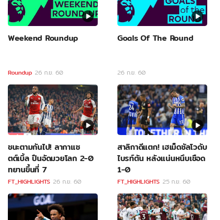
Weekend Roundup
Goals Of The Round
Roundup
26 ก.ย. 60
26 ก.ย. 60
ชนะตามกันไป! ลากาแซ
สาลิกาดีแตก! เฮเม็ดซัลโวดับ
ตต์เบิ้ล ปืนอัดมวยโลก 2-0
ไบรท์ตัน หลังแน่นหนึบเชือด
ทยานขึ้นที่ 7
1-0
FT_HIGHLIGHTS
26 ก.ย. 60
FT_HIGHLIGHTS
25 ก.ย. 60