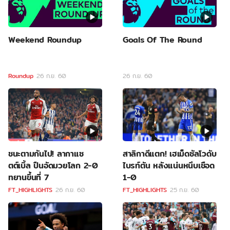
Weekend Roundup
Goals Of The Round
Roundup
26 ก.ย. 60
26 ก.ย. 60
ชนะตามกันไป! ลากาแซ
สาลิกาดีแตก! เฮเม็ดซัลโวดับ
ตต์เบิ้ล ปืนอัดมวยโลก 2-0
ไบรท์ตัน หลังแน่นหนึบเชือด
ทยานขึ้นที่ 7
1-0
FT_HIGHLIGHTS
26 ก.ย. 60
FT_HIGHLIGHTS
25 ก.ย. 60