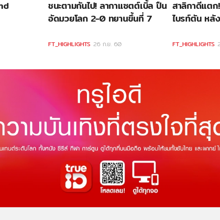
nd
ชนะตามกันไป! ลากาแซตต์เบิ้ล ปืน
สาลิกาดีแตก!
อัดมวยโลก 2-0 ทยานขึ้นที่ 7
ไบรท์ตัน หลั
FT_HIGHLIGHTS
26 ก.ย. 60
FT_HIGHLIGHTS