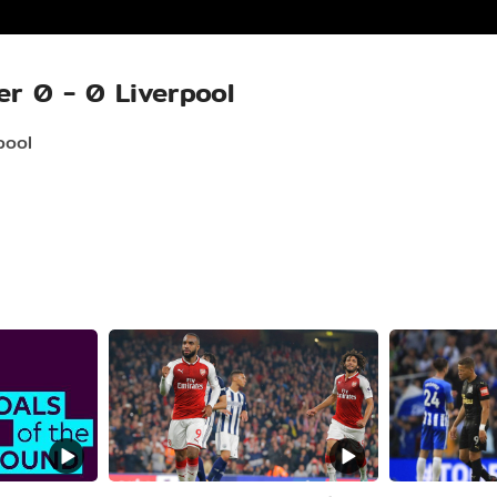
er 0 - 0 Liverpool
pool