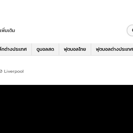
เพิ่มเติม
ีกต่างประเทศ
ดูบอลสด
ฟุตบอลไทย
ฟุตบอลต่างประเทศ
0 Liverpool