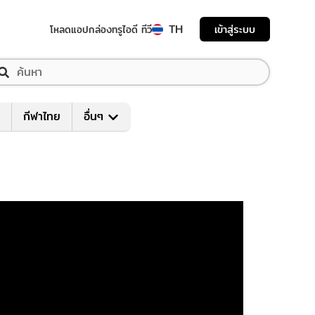
TH
เข้าสู่ระบบ
โหลดแอป
กล่องทรูไอดี ทีวี
กีฬาไทย
อื่นๆ