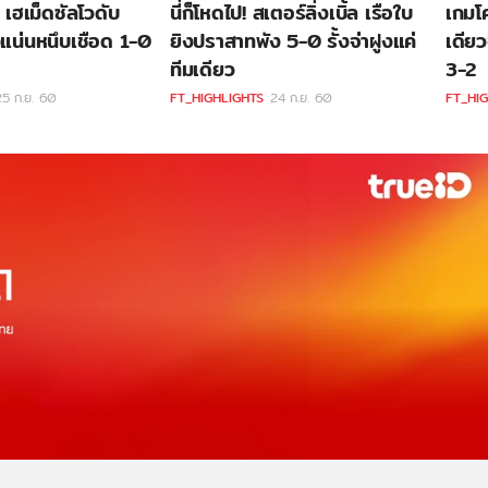
 เฮเม็ดซัลโวดับ
นี่ก็โหดไป! สเตอร์ลิ่งเบิ้ล เรือใบ
เกมโ
งแน่นหนึบเชือด 1-0
ยิงปราสาทพัง 5-0 รั้งจ่าฝูงแค่
เดียว
ทีมเดียว
3-2
25 ก.ย. 60
FT_HIGHLIGHTS
24 ก.ย. 60
FT_HI