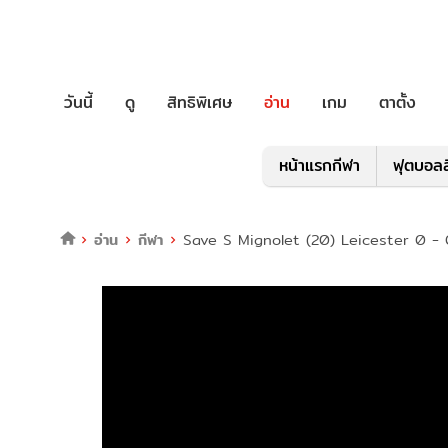
วันนี้
ดู
สิทธิพิเศษ
อ่าน
เกม
ตาตั้ง
หน้าแรกกีฬา
ฟุตบอลล
อ่าน
กีฬา
Save S Mignolet (20) Leicester 0 - 