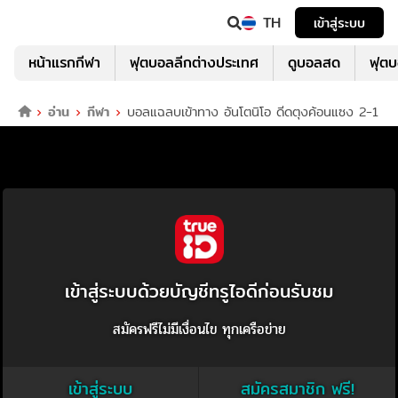
TH
เข้าสู่ระบบ
หน้าแรกกีฬา
ฟุตบอลลีกต่างประเทศ
ดูบอลสด
ฟุต
อ่าน
กีฬา
บอลแฉลบเข้าทาง อันโตนิโอ ดีดตุงค้อนแซง 2-1
เข้าสู่ระบบด้วยบัญชีทรูไอดีก่อนรับชม
สมัครฟรีไม่มีเงื่อนไข ทุกเครือข่าย
เข้าสู่ระบบ
สมัครสมาชิก ฟรี!