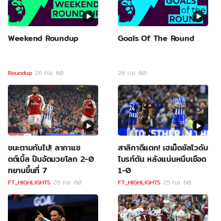
Weekend Roundup
Goals Of The Round
Roundup
26 ก.ย. 60
26 ก.ย. 60
ชนะตามกันไป! ลากาแซ
สาลิกาดีแตก! เฮเม็ดซัลโวดับ
ตต์เบิ้ล ปืนอัดมวยโลก 2-0
ไบรท์ตัน หลังแน่นหนึบเชือด
ทยานขึ้นที่ 7
1-0
FT_HIGHLIGHTS
26 ก.ย. 60
FT_HIGHLIGHTS
25 ก.ย. 60