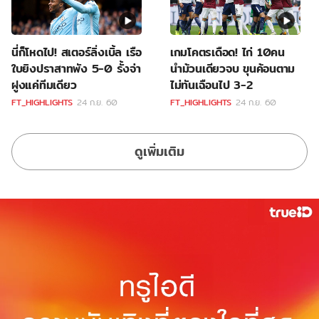
นี่ก็โหดไป! สเตอร์ลิ่งเบิ้ล เรือ
เกมโคตรเดือด! ไก่ 10คน
ใบยิงปราสาทพัง 5-0 รั้งจ่า
นำม้วนเดียวจบ ขุนค้อนตาม
ฝูงแค่ทีมเดียว
ไม่ทันเฉือนไป 3-2
FT_HIGHLIGHTS
24 ก.ย. 60
FT_HIGHLIGHTS
24 ก.ย. 60
ดูเพิ่มเติม