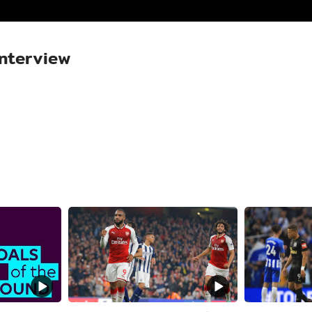
Interview