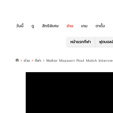
วันนี้
ดู
สิทธิพิเศษ
อ่าน
เกม
ตาตั้ง
หน้าแรกกีฬา
ฟุตบอลล
อ่าน
กีฬา
Walter Mazzarri Post Match Intervi