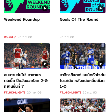
Weekend Roundup
Goals Of The Round
Roundup
26 ก.ย. 60
26 ก.ย. 60
ชนะตามกันไป! ลากาแซ
สาลิกาดีแตก! เฮเม็ดซัลโวดับ
ตต์เบิ้ล ปืนอัดมวยโลก 2-0
ไบรท์ตัน หลังแน่นหนึบเชือด
ทยานขึ้นที่ 7
1-0
FT_HIGHLIGHTS
26 ก.ย. 60
FT_HIGHLIGHTS
25 ก.ย. 60