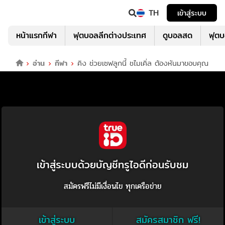
TH
เข้าสู่ระบบ
หน้าแรกกีฬา
ฟุตบอลลีกต่างประเทศ
ดูบอลสด
ฟุต
อ่าน
กีฬา
คิง ช่วยเซฟลูกนี้ ชไมเคิ่ล ต้องหันมาขอบคุณ
เข้าสู่ระบบด้วยบัญชีทรูไอดีก่อนรับชม
สมัครฟรีไม่มีเงื่อนไข ทุกเครือข่าย
เข้าสู่ระบบ
สมัครสมาชิก ฟรี!