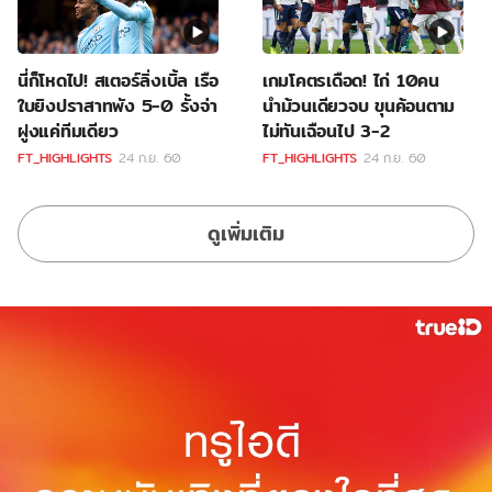
นี่ก็โหดไป! สเตอร์ลิ่งเบิ้ล เรือ
เกมโคตรเดือด! ไก่ 10คน
ใบยิงปราสาทพัง 5-0 รั้งจ่า
นำม้วนเดียวจบ ขุนค้อนตาม
ฝูงแค่ทีมเดียว
ไม่ทันเฉือนไป 3-2
FT_HIGHLIGHTS
24 ก.ย. 60
FT_HIGHLIGHTS
24 ก.ย. 60
ดูเพิ่มเติม