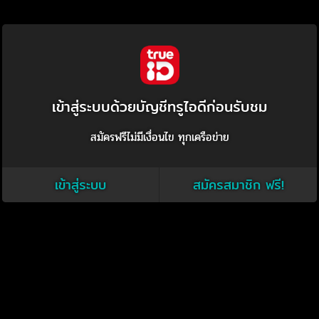
เข้าสู่ระบบด้วยบัญชีทรูไอดีก่อนรับชม
สมัครฟรีไม่มีเงื่อนไข ทุกเครือข่าย
เข้าสู่ระบบ
สมัครสมาชิก ฟรี!