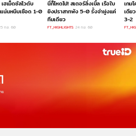
 เฮเม็ดซัลโวดับ
นี่ก็โหดไป! สเตอร์ลิ่งเบิ้ล เรือใบ
เกมโ
งแน่นหนึบเชือด 1-0
ยิงปราสาทพัง 5-0 รั้งจ่าฝูงแค่
เดียว
ทีมเดียว
3-2
25 ก.ย. 60
FT_HIGHLIGHTS
24 ก.ย. 60
FT_HI