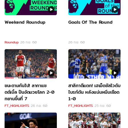
Weekend Roundup
Goals Of The Round
Roundup
26 ก.ย. 60
26 ก.ย. 60
ชนะตามกันไป! ลากาแซ
สาลิกาดีแตก! เฮเม็ดซัลโวดับ
ตต์เบิ้ล ปืนอัดมวยโลก 2-0
ไบรท์ตัน หลังแน่นหนึบเชือด
ทยานขึ้นที่ 7
1-0
FT_HIGHLIGHTS
26 ก.ย. 60
FT_HIGHLIGHTS
25 ก.ย. 60