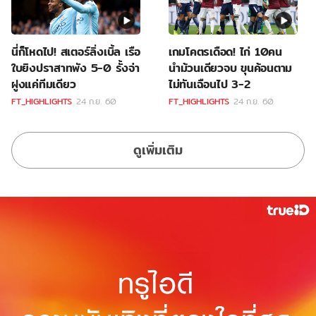
นี่ก็โหดไป! สเตอร์ลิ่งเบิ้ล เรือ
เกมโคตรเดือด! ไก่ 10คน
ใบยิงปราสาทพัง 5-0 รั้งจ่า
นำม้วนเดียวจบ ขุนค้อนตาม
ฝูงแค่ทีมเดียว
ไม่ทันเฉือนไป 3-2
FT_HIGHLIGHTS
24 ก.ย. 60
FT_HIGHLIGHTS
24 ก.ย. 60
ดูเพิ่มเติม