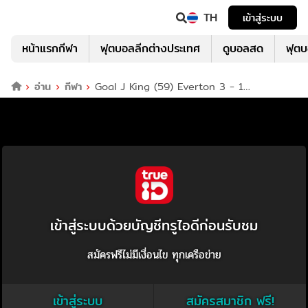
TH
เข้าสู่ระบบ
หน้าแรกกีฬา
ฟุตบอลลีกต่างประเทศ
ดูบอลสด
ฟุต
อ่าน
กีฬา
Goal J King (59) Everton 3 - 1
Bournemouth
เข้าสู่ระบบด้วยบัญชีทรูไอดีก่อนรับชม
สมัครฟรีไม่มีเงื่อนไข ทุกเครือข่าย
เข้าสู่ระบบ
สมัครสมาชิก ฟรี!