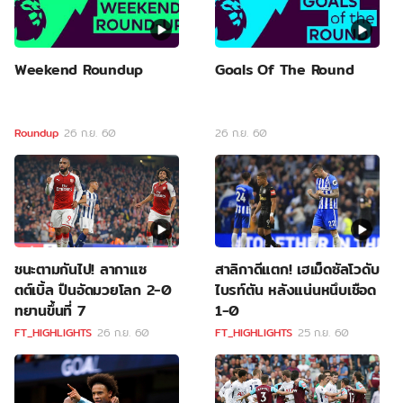
Weekend Roundup
Goals Of The Round
Roundup
26 ก.ย. 60
26 ก.ย. 60
ชนะตามกันไป! ลากาแซ
สาลิกาดีแตก! เฮเม็ดซัลโวดับ
ตต์เบิ้ล ปืนอัดมวยโลก 2-0
ไบรท์ตัน หลังแน่นหนึบเชือด
ทยานขึ้นที่ 7
1-0
FT_HIGHLIGHTS
26 ก.ย. 60
FT_HIGHLIGHTS
25 ก.ย. 60