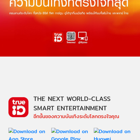
THE NEXT WORLD-CLASS
SMART ENTERTAINMENT
อีกขั้นของความบันเทิงระดับโลกตรงใจคุณ