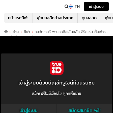
TH
เข้าสู่ระบบ
หน้าแรกกีฬา
ฟุตบอลลีกต่างประเทศ
ดูบอลสด
ฟุต
อ่าน
กีฬา
วอล์กเกอร์ พาบอลถึงเส้นหลัง อิริคเซ่น ตั้งเท้ารอ
ยิงไม่เหลือ สเปอร์นำ 2-0
เข้าสู่ระบบด้วยบัญชีทรูไอดีก่อนรับชม
สมัครฟรีไม่มีเงื่อนไข ทุกเครือข่าย
เข้าสู่ระบบ
สมัครสมาชิก ฟรี!