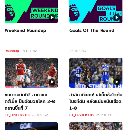
Weekend Roundup
Goals Of The Round
Roundup
26 ก.ย. 60
26 ก.ย. 60
ชนะตามกันไป! ลากาแซ
สาลิกาดีแตก! เฮเม็ดซัลโวดับ
ตต์เบิ้ล ปืนอัดมวยโลก 2-0
ไบรท์ตัน หลังแน่นหนึบเชือด
ทยานขึ้นที่ 7
1-0
FT_HIGHLIGHTS
26 ก.ย. 60
FT_HIGHLIGHTS
25 ก.ย. 60