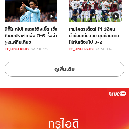
นี่ก็โหดไป! สเตอร์ลิ่งเบิ้ล เรือ
เกมโคตรเดือด! ไก่ 10คน
ใบยิงปราสาทพัง 5-0 รั้งจ่า
นำม้วนเดียวจบ ขุนค้อนตาม
ฝูงแค่ทีมเดียว
ไม่ทันเฉือนไป 3-2
FT_HIGHLIGHTS
24 ก.ย. 60
FT_HIGHLIGHTS
24 ก.ย. 60
ดูเพิ่มเติม