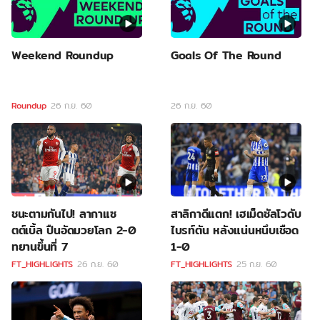
Weekend Roundup
Goals Of The Round
Roundup
26 ก.ย. 60
26 ก.ย. 60
ชนะตามกันไป! ลากาแซ
สาลิกาดีแตก! เฮเม็ดซัลโวดับ
ตต์เบิ้ล ปืนอัดมวยโลก 2-0
ไบรท์ตัน หลังแน่นหนึบเชือด
ทยานขึ้นที่ 7
1-0
FT_HIGHLIGHTS
26 ก.ย. 60
FT_HIGHLIGHTS
25 ก.ย. 60