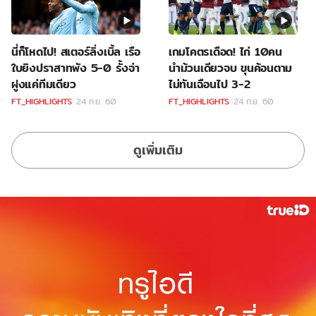
นี่ก็โหดไป! สเตอร์ลิ่งเบิ้ล เรือ
เกมโคตรเดือด! ไก่ 10คน
ใบยิงปราสาทพัง 5-0 รั้งจ่า
นำม้วนเดียวจบ ขุนค้อนตาม
ฝูงแค่ทีมเดียว
ไม่ทันเฉือนไป 3-2
FT_HIGHLIGHTS
24 ก.ย. 60
FT_HIGHLIGHTS
24 ก.ย. 60
ดูเพิ่มเติม