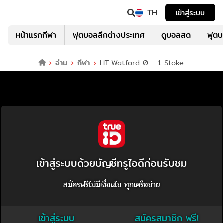
TH
เข้าสู่ระบบ
หน้าแรกกีฬา
ฟุตบอลลีกต่างประเทศ
ดูบอลสด
ฟุต
อ่าน
กีฬา
HT Watford 0 - 1 Stoke
เข้าสู่ระบบด้วยบัญชีทรูไอดีก่อนรับชม
สมัครฟรีไม่มีเงื่อนไข ทุกเครือข่าย
เข้าสู่ระบบ
สมัครสมาชิก ฟรี!