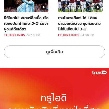
นี่ก็โหดไป! สเตอร์ลิ่งเบิ้ล เรือ
เกมโคตรเดือด! ไก่ 10คน
ใบยิงปราสาทพัง 5-0 รั้งจ่า
นำม้วนเดียวจบ ขุนค้อนตาม
ฝูงแค่ทีมเดียว
ไม่ทันเฉือนไป 3-2
FT_HIGHLIGHTS
24 ก.ย. 60
FT_HIGHLIGHTS
24 ก.ย. 60
ดูเพิ่มเติม