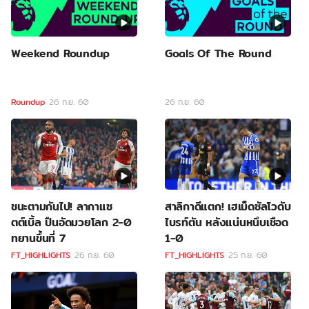
Weekend Roundup
Goals Of The Round
Roundup
26 ก.ย. 60
26 ก.ย. 60
ชนะตามกันไป! ลากาแซ
สาลิกาดีแตก! เฮเม็ดซัลโวดับ
ตต์เบิ้ล ปืนอัดมวยโลก 2-0
ไบรท์ตัน หลังแน่นหนึบเชือด
ทยานขึ้นที่ 7
1-0
FT_HIGHLIGHTS
26 ก.ย. 60
FT_HIGHLIGHTS
25 ก.ย. 60