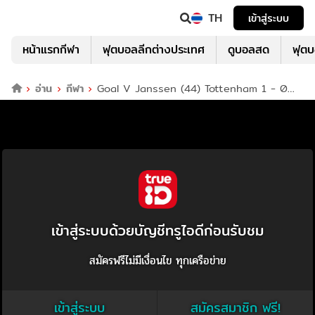
TH
เข้าสู่ระบบ
หน้าแรกกีฬา
ฟุตบอลลีกต่างประเทศ
ดูบอลสด
ฟุต
อ่าน
กีฬา
Goal V Janssen (44) Tottenham 1 - 0
Leicester
เข้าสู่ระบบด้วยบัญชีทรูไอดีก่อนรับชม
สมัครฟรีไม่มีเงื่อนไข ทุกเครือข่าย
เข้าสู่ระบบ
สมัครสมาชิก ฟรี!