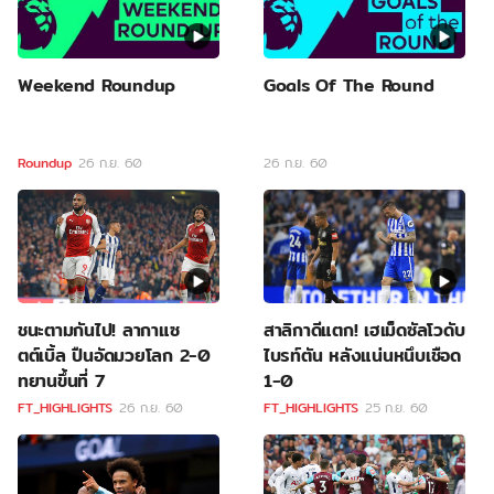
Weekend Roundup
Goals Of The Round
Roundup
26 ก.ย. 60
26 ก.ย. 60
ชนะตามกันไป! ลากาแซ
สาลิกาดีแตก! เฮเม็ดซัลโวดับ
ตต์เบิ้ล ปืนอัดมวยโลก 2-0
ไบรท์ตัน หลังแน่นหนึบเชือด
ทยานขึ้นที่ 7
1-0
FT_HIGHLIGHTS
26 ก.ย. 60
FT_HIGHLIGHTS
25 ก.ย. 60