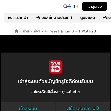
TH
เข้าสู่ระบบ
หน้าแรกกีฬา
ฟุตบอลลีกต่างประเทศ
ดูบอลสด
ฟุต
อ่าน
กีฬา
FT West Brom 3 - 1 Watford
เข้าสู่ระบบด้วยบัญชีทรูไอดีก่อนรับชม
สมัครฟรีไม่มีเงื่อนไข ทุกเครือข่าย
เข้าสู่ระบบ
สมัครสมาชิก ฟรี!