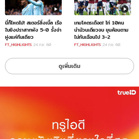
นี่ก็โหดไป! สเตอร์ลิ่งเบิ้ล เรือ
เกมโคตรเดือด! ไก่ 10คน
ใบยิงปราสาทพัง 5-0 รั้งจ่า
นำม้วนเดียวจบ ขุนค้อนตาม
ฝูงแค่ทีมเดียว
ไม่ทันเฉือนไป 3-2
FT_HIGHLIGHTS
24 ก.ย. 60
FT_HIGHLIGHTS
24 ก.ย. 60
ดูเพิ่มเติม