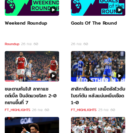
Weekend Roundup
Goals Of The Round
Roundup
26 ก.ย. 60
26 ก.ย. 60
ชนะตามกันไป! ลากาแซ
สาลิกาดีแตก! เฮเม็ดซัลโวดับ
ตต์เบิ้ล ปืนอัดมวยโลก 2-0
ไบรท์ตัน หลังแน่นหนึบเชือด
ทยานขึ้นที่ 7
1-0
FT_HIGHLIGHTS
26 ก.ย. 60
FT_HIGHLIGHTS
25 ก.ย. 60