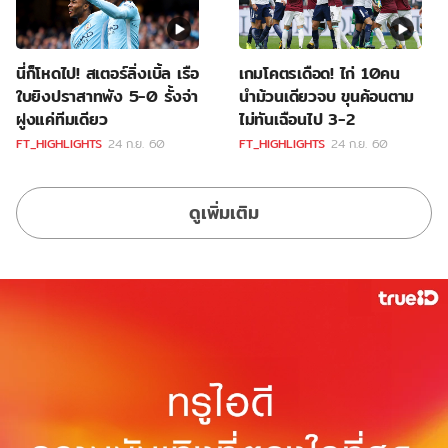
นี่ก็โหดไป! สเตอร์ลิ่งเบิ้ล เรือ
เกมโคตรเดือด! ไก่ 10คน
ใบยิงปราสาทพัง 5-0 รั้งจ่า
นำม้วนเดียวจบ ขุนค้อนตาม
ฝูงแค่ทีมเดียว
ไม่ทันเฉือนไป 3-2
FT_HIGHLIGHTS
24 ก.ย. 60
FT_HIGHLIGHTS
24 ก.ย. 60
ดูเพิ่มเติม