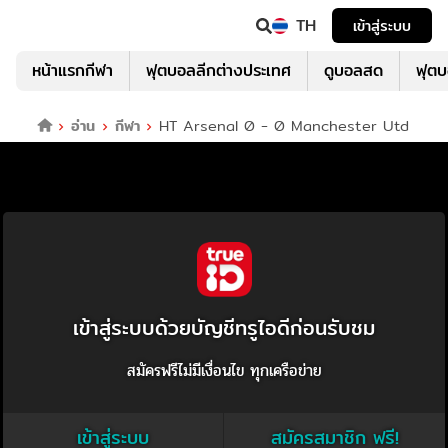
TH
เข้าสู่ระบบ
หน้าแรกกีฬา
ฟุตบอลลีกต่างประเทศ
ดูบอลสด
ฟุต
อ่าน
กีฬา
HT Arsenal 0 - 0 Manchester Utd
เข้าสู่ระบบด้วยบัญชีทรูไอดีก่อนรับชม
สมัครฟรีไม่มีเงื่อนไข ทุกเครือข่าย
เข้าสู่ระบบ
สมัครสมาชิก ฟรี!