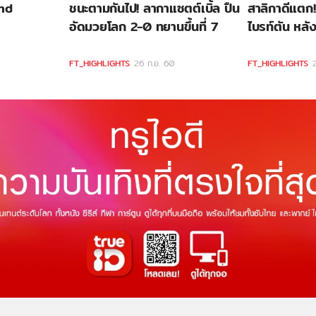
nd
ชนะตามกันไป! ลากาแซตต์เบิ้ล ปืน
สาลิกาดีแตก!
อัดมวยโลก 2-0 ทยานขึ้นที่ 7
ไบรท์ตัน หลั
FT_HIGHLIGHTS
26 ก.ย. 60
FT_HIGHLIGHTS