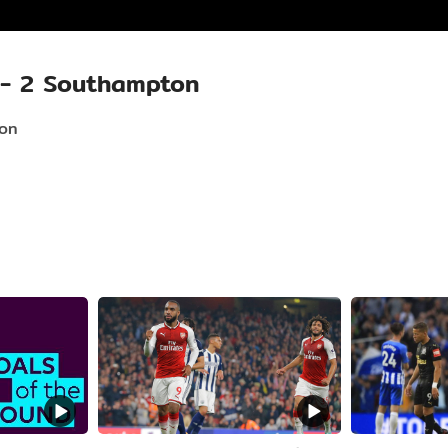
 - 2 Southampton
ton