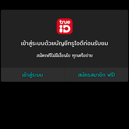
เข้าสู่ระบบด้วยบัญชีทรูไอดีก่อนรับชม
สมัครฟรีไม่มีเงื่อนไข ทุกเครือข่าย
เข้าสู่ระบบ
สมัครสมาชิก ฟรี!