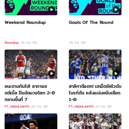
Weekend Roundup
Goals Of The Round
Roundup
26 ก.ย. 60
26 ก.ย. 60
ชนะตามกันไป! ลากาแซ
สาลิกาดีแตก! เฮเม็ดซัลโวดับ
ตต์เบิ้ล ปืนอัดมวยโลก 2-0
ไบรท์ตัน หลังแน่นหนึบเชือด
ทยานขึ้นที่ 7
1-0
FT_HIGHLIGHTS
26 ก.ย. 60
FT_HIGHLIGHTS
25 ก.ย. 60