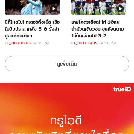
นี่ก็โหดไป! สเตอร์ลิ่งเบิ้ล เรือ
เกมโคตรเดือด! ไก่ 10คน
ใบยิงปราสาทพัง 5-0 รั้งจ่า
นำม้วนเดียวจบ ขุนค้อนตาม
ฝูงแค่ทีมเดียว
ไม่ทันเฉือนไป 3-2
FT_HIGHLIGHTS
24 ก.ย. 60
FT_HIGHLIGHTS
24 ก.ย. 60
ดูเพิ่มเติม