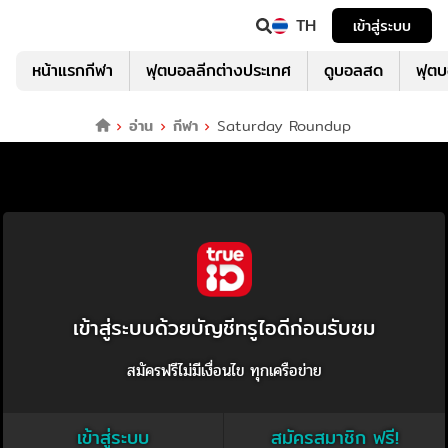
TH
เข้าสู่ระบบ
หน้าแรกกีฬา
ฟุตบอลลีกต่างประเทศ
ดูบอลสด
ฟุต
อ่าน
กีฬา
Saturday Roundup
เข้าสู่ระบบด้วยบัญชีทรูไอดีก่อนรับชม
สมัครฟรีไม่มีเงื่อนไข ทุกเครือข่าย
เข้าสู่ระบบ
สมัครสมาชิก ฟรี!