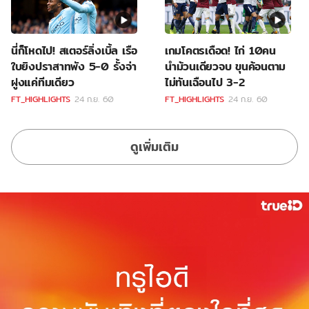
นี่ก็โหดไป! สเตอร์ลิ่งเบิ้ล เรือ
เกมโคตรเดือด! ไก่ 10คน
ใบยิงปราสาทพัง 5-0 รั้งจ่า
นำม้วนเดียวจบ ขุนค้อนตาม
ฝูงแค่ทีมเดียว
ไม่ทันเฉือนไป 3-2
FT_HIGHLIGHTS
24 ก.ย. 60
FT_HIGHLIGHTS
24 ก.ย. 60
ดูเพิ่มเติม