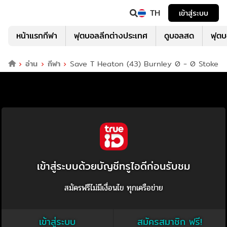
TH
เข้าสู่ระบบ
หน้าแรกกีฬา
ฟุตบอลลีกต่างประเทศ
ดูบอลสด
ฟุต
อ่าน
กีฬา
Save T Heaton (43) Burnley 0 - 0 Stoke
เข้าสู่ระบบด้วยบัญชีทรูไอดีก่อนรับชม
สมัครฟรีไม่มีเงื่อนไข ทุกเครือข่าย
เข้าสู่ระบบ
สมัครสมาชิก ฟรี!