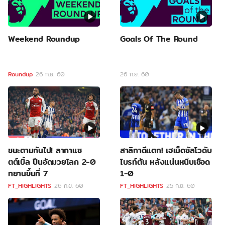
Weekend Roundup
Goals Of The Round
Roundup
26 ก.ย. 60
26 ก.ย. 60
ชนะตามกันไป! ลากาแซ
สาลิกาดีแตก! เฮเม็ดซัลโวดับ
ตต์เบิ้ล ปืนอัดมวยโลก 2-0
ไบรท์ตัน หลังแน่นหนึบเชือด
ทยานขึ้นที่ 7
1-0
FT_HIGHLIGHTS
26 ก.ย. 60
FT_HIGHLIGHTS
25 ก.ย. 60