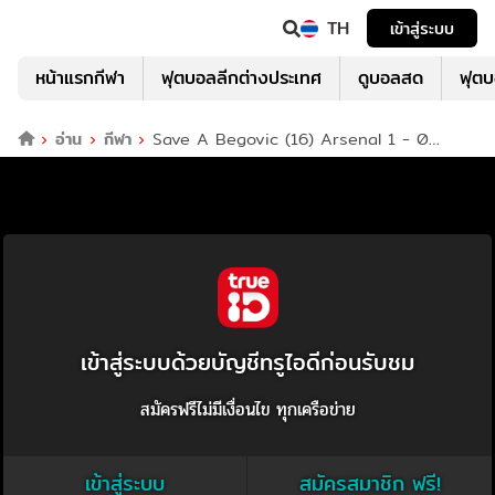
TH
เข้าสู่ระบบ
หน้าแรกกีฬา
ฟุตบอลลีกต่างประเทศ
ดูบอลสด
ฟุต
อ่าน
กีฬา
Save A Begovic (16) Arsenal 1 - 0
Bournemouth
เข้าสู่ระบบด้วยบัญชีทรูไอดีก่อนรับชม
สมัครฟรีไม่มีเงื่อนไข ทุกเครือข่าย
เข้าสู่ระบบ
สมัครสมาชิก ฟรี!