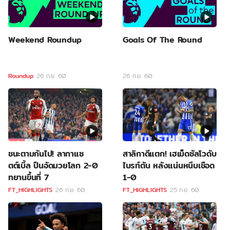
Weekend Roundup
Goals Of The Round
Roundup
26 ก.ย. 60
26 ก.ย. 60
ชนะตามกันไป! ลากาแซ
สาลิกาดีแตก! เฮเม็ดซัลโวดับ
ตต์เบิ้ล ปืนอัดมวยโลก 2-0
ไบรท์ตัน หลังแน่นหนึบเชือด
ทยานขึ้นที่ 7
1-0
FT_HIGHLIGHTS
26 ก.ย. 60
FT_HIGHLIGHTS
25 ก.ย. 60