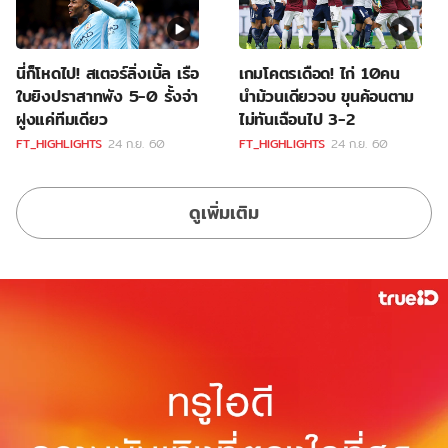
นี่ก็โหดไป! สเตอร์ลิ่งเบิ้ล เรือ
เกมโคตรเดือด! ไก่ 10คน
ใบยิงปราสาทพัง 5-0 รั้งจ่า
นำม้วนเดียวจบ ขุนค้อนตาม
ฝูงแค่ทีมเดียว
ไม่ทันเฉือนไป 3-2
FT_HIGHLIGHTS
24 ก.ย. 60
FT_HIGHLIGHTS
24 ก.ย. 60
ดูเพิ่มเติม