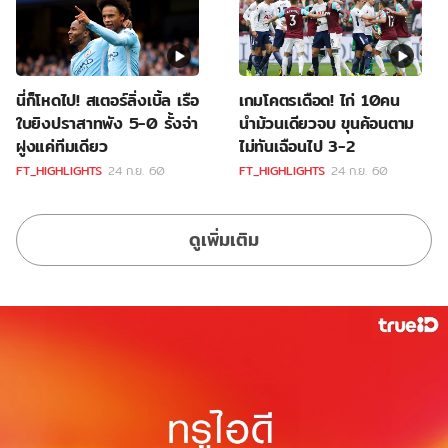
นี่ก็โหดไป! สเตอร์ลิ่งเบิ้ล เรือ
เกมโคตรเดือด! ไก่ 10คน
ใบยิงปราสาทพัง 5-0 รั้งจ่า
นำม้วนเดียวจบ ขุนค้อนตาม
ฝูงแค่ทีมเดียว
ไม่ทันเฉือนไป 3-2
FT_HIGHLIGHTS
24 ก.ย. 60
FT_HIGHLIGHTS
24 ก.ย. 60
ดูเพิ่มเติม