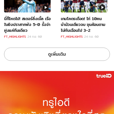
นี่ก็โหดไป! สเตอร์ลิ่งเบิ้ล เรือ
เกมโคตรเดือด! ไก่ 10คน
ใบยิงปราสาทพัง 5-0 รั้งจ่า
นำม้วนเดียวจบ ขุนค้อนตาม
ฝูงแค่ทีมเดียว
ไม่ทันเฉือนไป 3-2
FT_HIGHLIGHTS
24 ก.ย. 60
FT_HIGHLIGHTS
24 ก.ย. 60
ดูเพิ่มเติม