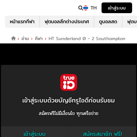
TH
เข้าสู่ระบบ
หน้าแรกกีฬา
ฟุตบอลลีกต่างประเทศ
ดูบอลสด
ฟุต
อ่าน
กีฬา
HT Sunderland 0 - 2 Southampton
เข้าสู่ระบบด้วยบัญชีทรูไอดีก่อนรับชม
สมัครฟรีไม่มีเงื่อนไข ทุกเครือข่าย
เข้าสู่ระบบ
สมัครสมาชิก ฟรี!