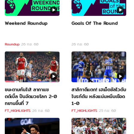
Weekend Roundup
Goals Of The Round
Roundup
26 ก.ย. 60
26 ก.ย. 60
ชนะตามกันไป! ลากาแซ
สาลิกาดีแตก! เฮเม็ดซัลโวดับ
ตต์เบิ้ล ปืนอัดมวยโลก 2-0
ไบรท์ตัน หลังแน่นหนึบเชือด
ทยานขึ้นที่ 7
1-0
FT_HIGHLIGHTS
26 ก.ย. 60
FT_HIGHLIGHTS
25 ก.ย. 60