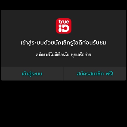
เข้าสู่ระบบด้วยบัญชีทรูไอดีก่อนรับชม
สมัครฟรีไม่มีเงื่อนไข ทุกเครือข่าย
เข้าสู่ระบบ
สมัครสมาชิก ฟรี!