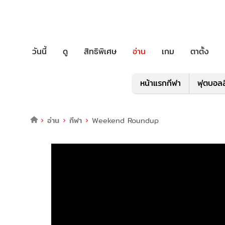
วันนี้
ดู
สิทธิพิเศษ
อ่าน
เกม
ตาตั้ง
หน้าแรกกีฬา
ฟุตบอลล
อ่าน
กีฬา
Weekend Roundup