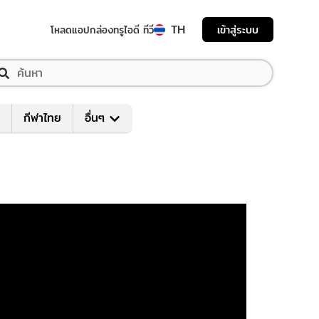
TH
เข้าสู่ระบบ
โหลดแอป
กล่องทรูไอดี ทีวี
กีฬาไทย
อื่นๆ