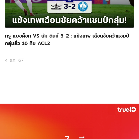
ทรู แบงค็อก VS นัม ดินห์ 3-2 : แข้งเทพ เฉือนชัยคว้าแชมป์
กลุ่มลิ่ว 16 ทีม ACL2
4 ธ.ค. 67