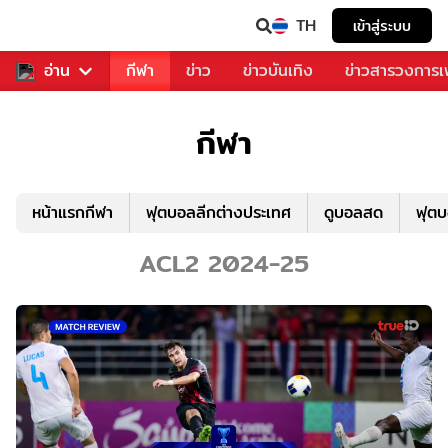
TH
เข้าสู่ระบบ
สำหรับคุณ
อ่าน
กีฬา
ข่าว
ข่าวบันเทิง
ข่าวสารวงการ
กีฬา
หน้าแรกกีฬา
ฟุตบอลลีกต่างประเทศ
ดูบอลสด
ฟุต
ACL2 2024-25