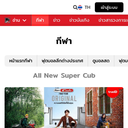
TH
เข้าสู่ระบบ
สำหรับคุณ
อ่าน
กีฬา
ข่าว
ข่าวบันเทิง
ข่าวสารวงการ
กีฬา
หน้าแรกกีฬา
ฟุตบอลลีกต่างประเทศ
ดูบอลสด
ฟุต
All New Super Cub