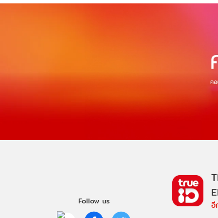
T
E
Follow us
อ