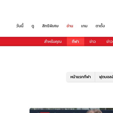
วันนี้
ดู
สิทธิพิเศษ
อ่าน
เกม
ตาตั้ง
สำหรับคุณ
กีฬา
ข่าว
ข่าว
หน้าแรกกีฬา
ฟุตบอลล