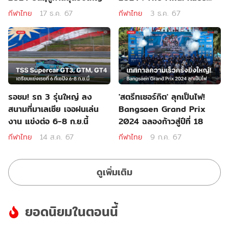
13-15 ธ.ค.นี้
กีฬาไทย
17 ธ.ค. 67
กีฬาไทย
3 ธ.ค. 67
รอชม! รถ 3 รุ่นใหญ่ ลง
'สตรีทเซอร์กิต' ลุกเป็นไฟ!
สนามที่มาเลเซีย เจอฝนเล่น
Bangsaen Grand Prix
งาน แข่งต่อ 6-8 ก.ย.นี้
2024 ฉลองก้าวสู่ปีที่ 18
กีฬาไทย
14 ส.ค. 67
กีฬาไทย
9 ก.ค. 67
ดูเพิ่มเติม
ยอดนิยมในตอนนี้