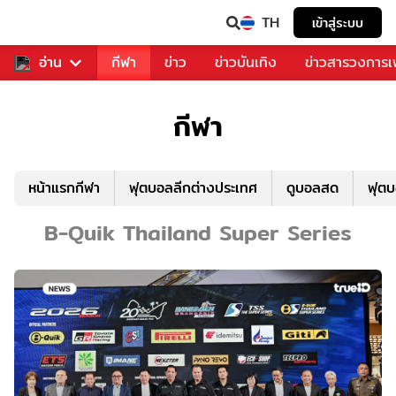
TH
เข้าสู่ระบบ
สำหรับคุณ
อ่าน
กีฬา
ข่าว
ข่าวบันเทิง
ข่าวสารวงการ
กีฬา
หน้าแรกกีฬา
ฟุตบอลลีกต่างประเทศ
ดูบอลสด
ฟุต
B-Quik Thailand Super Series