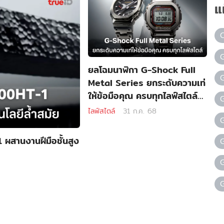
แ
ยลโฉมนาฬิกา G-Shock Full
Metal Series ยกระดับความเท่
ให้ข้อมือคุณ ครบทุกไลฟ์สไตล์
ราคาเท่าไหร่
ไลฟ์สไตล์
31 ก.ค. 68
สานงานฝีมือชั้นสูง