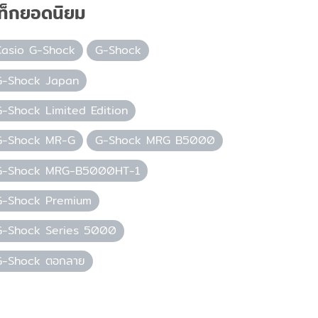
ท็กยอดนิยม
Casio G-Shock
G-Shock
G-Shock Japan
G-Shock Limited Edition
G-Shock MR-G
G-Shock MRG B5000
G-Shock MRG-B5000HT-1
G-Shock Premium
G-Shock Series 5000
G-Shock ตอกลาย