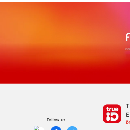
T
E
Follow us
อ