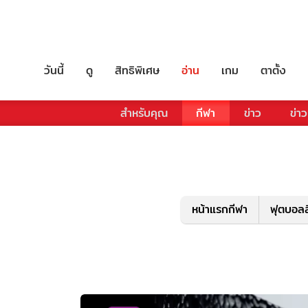
วันนี้
ดู
สิทธิพิเศษ
อ่าน
เกม
ตาตั้ง
สำหรับคุณ
กีฬา
ข่าว
ข่าว
หน้าแรกกีฬา
ฟุตบอลล