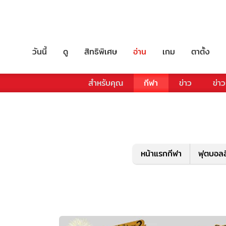
วันนี้
ดู
สิทธิพิเศษ
อ่าน
เกม
ตาตั้ง
สำหรับคุณ
กีฬา
ข่าว
ข่าว
หน้าแรกกีฬา
ฟุตบอลล