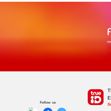
T
E
Follow us
อ