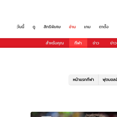
วันนี้
ดู
สิทธิพิเศษ
อ่าน
เกม
ตาตั้ง
สำหรับคุณ
กีฬา
ข่าว
ข่าว
หน้าแรกกีฬา
ฟุตบอลล