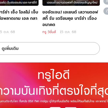
ด
าร์ซ่า เซ็ง โอลโม่ เจ็บ
ขอชัดเจน.! เอเยนต์ เลวานดอฟ
อส่อพลาดเกม เอล กลา
สกี้ รับ เตรียมคุย บาร์ซ่า เรื่อง
อนาคต
15 ต.ค. 68
ทรู วิชั่นส์
15 ต.ค. 68
ดูเพิ่มเติม