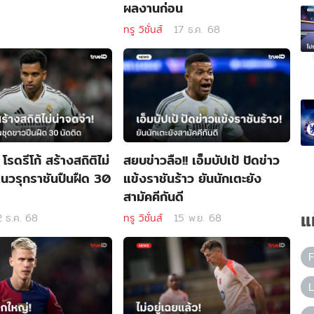
ผลงานก่อน
ทรู วิชั่นส์
17 ธ.ค. 68
! โรดรีโก้ สร้างสถิติไม่
สยบข่าวลือ!! เอ็มบัปเป้ ปัดข่าว
นวรุกราชันปืนฝืด 30
แข้งราชันร้าว ยันนักเตะยัง
สามัคคีกันดี
แ
2 ธ.ค. 68
ทรู วิชั่นส์
15 พ.ย. 68
L