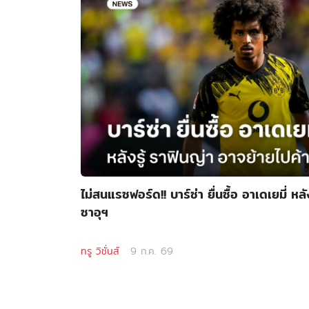
ไม่สนแรซฟอร์ด!! บาร์ซ่า ยื่นซื้อ อาเดเยมี่ หล
ซาอุฯ
ทรู วิชั่นส์
9 ก.ค. 69