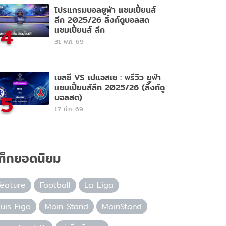
โปรแกรมบอลยูฟ่า แชมเปี้ยนส์
ลีก 2025/26 ลิ้งก์ดูบอลสด
4
แชมเปี้ยนส์ ลีก
31 พ.ค. 69
เชลซี VS เปแอสเช : พรีวิว ยูฟ่า
แชมเปี้ยนส์ลีก 2025/26 (ลิ้งก์ดู
5
บอลสด)
17 มี.ค. 69
ท็กยอดนิยม
Feature
Football
La Liga
uis Figo
Main Stand
MainStand