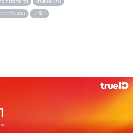
mainstand th
ค่าฉีกสัญญา
ีลสุดเจ็บแสบ
บาร์ซ่า