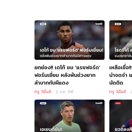
ยกย่อง!! เดโก้ ชม 'แรชฟอร์ด'
เหลือเชื่อ!
ฟอร์มเยี่ยม หลังพ้นช่วงยาก
น่าจดจำ แ
ลำบากกับผีแดง
นัดติด
ทรู วิชั่นส์
2 ธ.ค. 68
ทรู วิชั่นส์