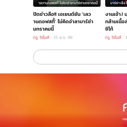
ปัดข่าวลือ!! เอเยนต์ยัน 'เลว
งานเข้า.! บ
านดอฟสกี้' ไม่คิดอำลาบาร์ซ่า
กล้ามเนื้
มกราคมนี้
ซิโก้
ทรู วิชั่นส์
15 พ.ย. 68
ทรู วิชั่นส์