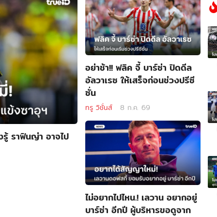
อย่าช้า!! ฟลิค จี้ บาร์ซ่า ปิดดีล
อัลวาเรซ ให้เสร็จก่อนช่วงปรีซี
ซั่น
ทรู วิชั่นส์
8 ก.ค. 69
ังรู้ ราฟินญ่า อาจไป
ไม่อยากไปไหน.! เลวาน อยากอยู่
บาร์ซ่า อีกปี ผู้บริหารขอดูจาก